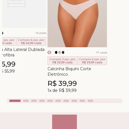
+
3
cores
3 pçs. por
Compre 6 pçs. por
,99
cada
R$ 45,99
cada
ha Alta Lateral Dublada
+
7
cores
rofibra
Compre 3 pçs. por
Compre 6 pçs. por
55
,
99
R$ 29,99
cada
R$ 29,99
cada
Calcinha Biquíni Corte
R$
55
,
99
Eletrônico
R$
39
,
99
1
x de
R$
39
,
99