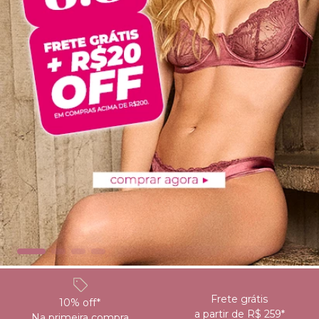
8
º
triangulo
9
º
short doll
10
º
plus
Frete grátis
10% off*
a partir de R$ 259*
Na primeira compra