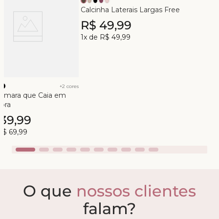
Calcinha Laterais Largas Free
R$
49
,
99
1
x de
R$
49
,
99
+
2
cores
Tomara que Caia em
ibra
139
,
99
R$
69
,
99
O que
nossos clientes
falam?