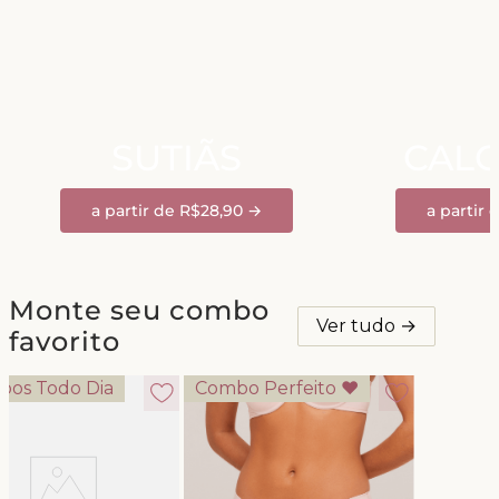
SUTIÃS
CALC
a partir de R$28,90 →
a partir 
Monte seu combo
Ver tudo →
favorito
bos Todo Dia
Combo Perfeito ♥