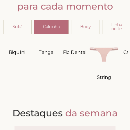
para cada momento
Linha
Sutiã
Calcinha
Body
noite
Biquíni
Tanga
Fio Dental
Ca
String
Destaques
da semana