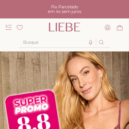
Pix Parcelado
em 4x sem juros
Busque
TERMOS MAIS BUSCADOS
1
º
kiss me
2
º
camisola
3
º
sutiã
4
º
calcinha renda
5
º
calcinha alta
6
º
anatomic
7
º
biquini