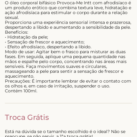
O óleo corporal bifásico Provoca-Me Intt com afrodisíaco é
um produto erótico que combina textura leve, hidratação e
ação afrodisíaca para estimular o corpo durante a relação
sexual.
Proporciona uma experiência sensorial intensa e prazerosa,
despertando a libido e aumentando a sensibilidade da pele.
Benefícios:
• Hidratação da pele;
• Sensação de frescor e aquecimento;
• Efeito afrodisíaco, despertando a libido.
Modo de usar: Agitar bem o frasco para misturar as duas
fases. Em seguida, aplique uma pequena quantidade nas
mãos e espalhe pelo corpo, concentrando nas áreas mais
sensíveis. Faça movimentos suaves e circulares,
massageando a pele para sentir a sensação de frescor e
aquecimento.
Precauções: É importante lembrar de evitar o contato com
os olhos e, em caso de irritação, suspender o uso.
Contém 100ml.
Troca Grátis
Está na dúvida se o tamanho escolhido é o ideal? Não se
preocupe, se não servir, a 1ªa troca grátis!