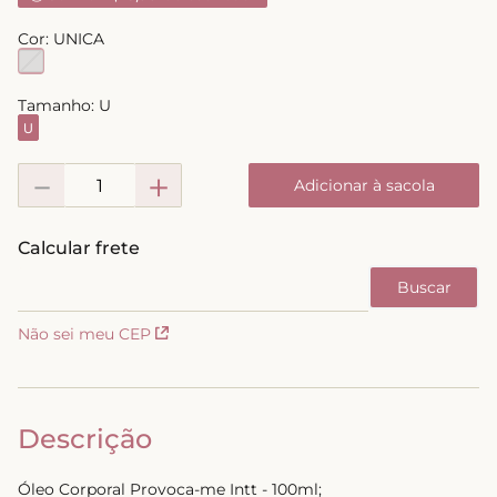
8
º
triangulo
Cor:
UNICA
9
º
short doll
10
º
plus
Tamanho:
U
U
－
＋
Adicionar à sacola
Não sei meu CEP
Descrição
Óleo Corporal Provoca-me Intt - 100ml;