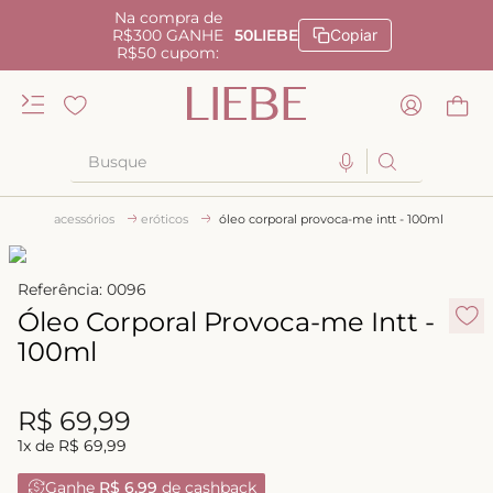
Na compra de
R$300 GANHE
50LIEBE
Copiar
R$50 cupom:
Busque
TERMOS MAIS BUSCADOS
acessórios
eróticos
óleo corporal provoca-me intt - 100ml
1
º
kiss me
2
º
camisola
Referência
:
0096
Óleo Corporal Provoca-me Intt -
3
º
sutiã
100ml
4
º
calcinha renda
5
º
calcinha alta
R$
69
,
99
6
º
anatomic
1
x de
R$
69
,
99
7
º
biquini
Ganhe
R$ 6,99
de cashback