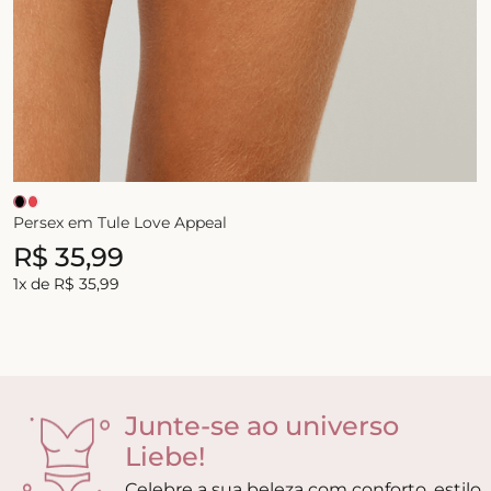
Persex em Tule Love Appeal
R$
35
,
99
1
x de
R$
35
,
99
Junte-se ao universo
Liebe!
Celebre a sua beleza com conforto, estilo