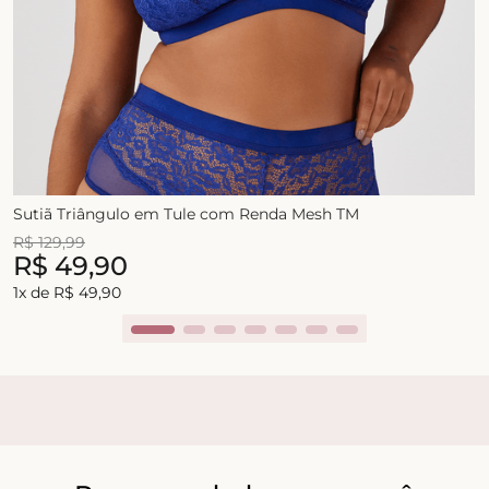
Sutiã Triângulo em Tule com Renda Mesh TM
R$
129
,
99
R$
49
,
90
1
x de
R$
49
,
90