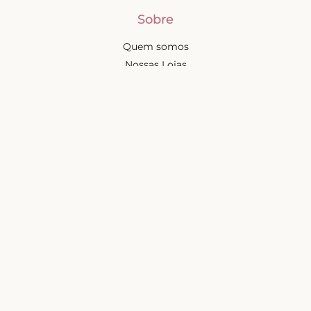
Sobre
Quem somos
Nossas Lojas
Seja uma Creator
Quero Revender
Portal dos revendedores
Chá de Lingerie
Trabalhe conosco
Blog
Liebe na mídia
Ajuda e suporte
Minha conta
Política de privacidade
Trocas e devoluções
Frete e entregas
Mapa do site