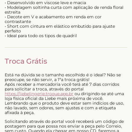
• Desenvolvido em viscose leve e macia
• Modelagem soltinha curta com aplicação de renda floral
estreita
• Decote em V e acabamento em renda em cor
contrastante
• Short com cintura em elástico embutido para ajuste
perfeito
• Ideal para todo os tipos de quadril
Troca Grátis
Está na dúvida se o tamanho escolhido é o ideal? Não se
preocupe, se não servir, a 1ªa troca grátis!
Após receber a mercadoria você terá até 7 dias corridos
para solicitar a troca, através do portal
https://liebelingerie.troque.app.br
ou dirigindo-se até uma
loja física oficial da Liebe mais próxima de você.
Lembrando que o produto deve estar sem indícios de uso,
não lavado, sem odores, sem ajustes e com a etiqueta
afixada à peça.
Solicitando através do portal você receberá um código de
postagem para que possa nos enviar a peça pelo Correio,
sem custo. Quando ela chegar em nosso CD, faremos a