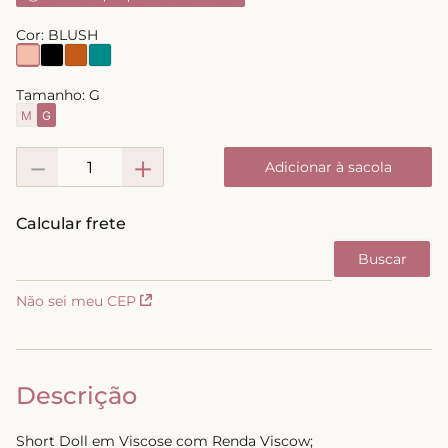
8
º
short doll
Cor:
BLUSH
9
º
biquini
10
º
calcinha
Tamanho:
G
M
G
－
＋
Adicionar à sacola
Não sei meu CEP
Descrição
Short Doll em Viscose com Renda Viscow;