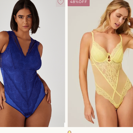
48%
OFF