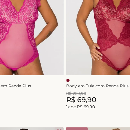
 em Renda Plus
Body em Tule com Renda Plus
R$
229
,
90
R$
69
,
90
1
x de
R$
69
,
90