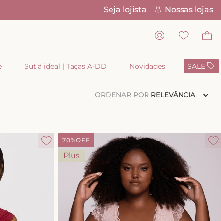
Seja lojista
Nossas lojas
Parcelamento em 6x s
e
Sutiã ideal | Taças A-DD
Novidades
SALE
ORDENAR POR
RELEVÂNCIA
70%
OFF
Plus