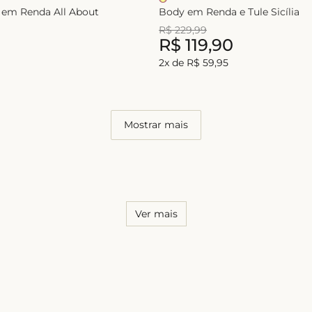
 em Renda All About
Body em Renda e Tule Sicília
R$
229
,
99
R$
119
,
90
2
x de
R$
59
,
95
Mostrar mais
Ver mais