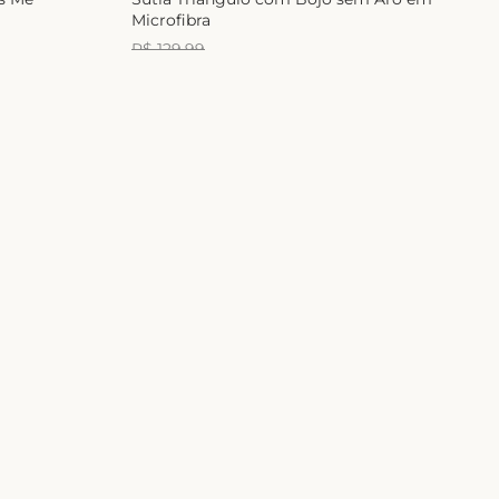
Microfibra
R$
129
,
99
R$
99
,
99
1
x de
R$
99
,
99
E-mail
ASSINAR
 com a nossa
Política de Privacidade
Segurança
 segunda à
h às 17h
Pagamento