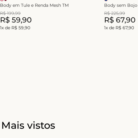
Body em Tule e Renda Mesh TM
Body sem Bojo
R$
199
,
99
R$
225
,
99
R$
59
,
90
R$
67
,
90
1
x de
R$
59
,
90
1
x de
R$
67
,
90
Mais vistos