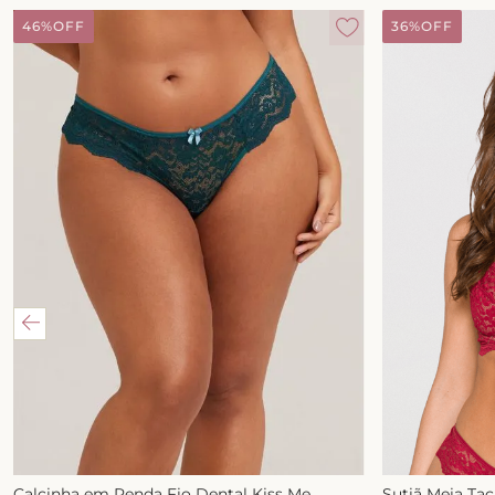
46%
OFF
36%
OFF
Calcinha em Renda Fio Dental Kiss Me
Sutiã Meia Ta