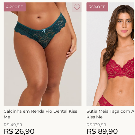
46%
OFF
36%
OFF
Calcinha em Renda Fio Dental Kiss
Sutiã Meia Taça com 
Me
Kiss Me
R$
49
,
99
R$
139
,
99
R$
26
,
90
R$
89
,
90