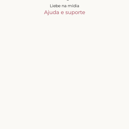
Liebe na mídia
Ajuda e suporte
Minha conta
Política de privacidade
Trocas e devoluções
Frete e entregas
Mapa do site
Contatos
Atendimento de segunda à
sexta-feira das 9h às 17h
(exceto feriados)
📧
sac@liebelingerie.com.br
Pagamento