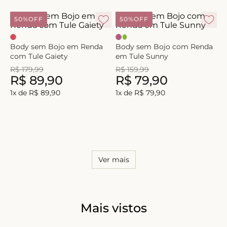
8
º
triangulo
50%
OFF
50%
OFF
9
º
short doll
10
º
plus
Body sem Bojo em Renda
Body sem Bojo com Renda
com Tule Gaiety
em Tule Sunny
R$
179
,
99
R$
159
,
99
R$
89
,
90
R$
79
,
90
1
x de
R$
89
,
90
1
x de
R$
79
,
90
Ver mais
Mais vistos