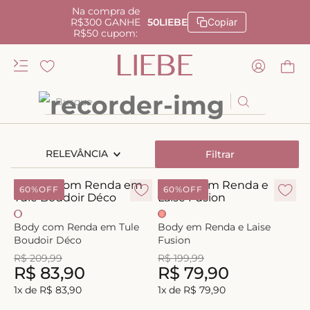
Na compra de
R$300 GANHE
50LIEBE
Copiar
R$50 cupom:
Busque
TERMOS MAIS BUSCADOS
RELEVÂNCIA
Filtrar
1
º
kiss me
2
º
camisola
60%
OFF
60%
OFF
3
º
sutiã
Body com Renda em Tule
Body em Renda e Laise
4
º
calcinha renda
Boudoir Déco
Fusion
5
º
calcinha alta
R$
209
,
99
R$
199
,
99
R$
83
,
90
R$
79
,
90
6
º
anatomic
1
x de
R$
83
,
90
1
x de
R$
79
,
90
7
º
biquini