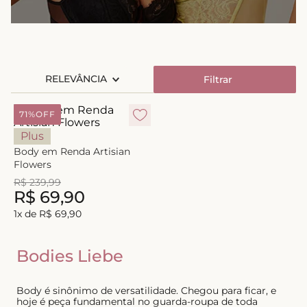
8
º
triangulo
9
º
short doll
10
º
plus
RELEVÂNCIA
Filtrar
71%
OFF
Plus
Body em Renda Artisian
Flowers
R$
239
,
99
R$
69
,
90
1
x de
R$
69
,
90
Bodies Liebe
Body é sinônimo de versatilidade. Chegou para ficar, e
hoje é peça fundamental no guarda-roupa de toda