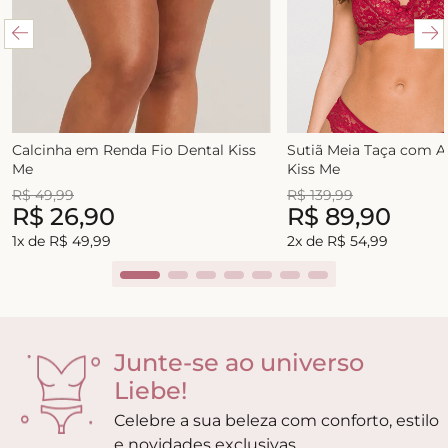
Calcinha em Renda Fio Dental Kiss
Sutiã Meia Taça com 
Me
Kiss Me
R$
49
,
99
R$
139
,
99
R$
26
,
90
R$
89
,
90
1
x de
R$
49
,
99
2
x de
R$
54
,
99
Junte-se ao universo
Liebe!
Celebre a sua beleza com conforto, estilo
e novidades exclusivas