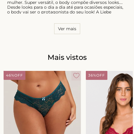
mulher. Super versátil, o body compõe diversos looks.
Desde looks para o dia a dia até para ocasiões especiais,
o body vai ser o protagonista do seu look! A Liebe
desenvolve peças para que cada mulher celebre quem
ela é, e não seria diferente com os bodies! Body com
bojo, com aro, com manga, sem manga, com renda ou
Ver mais
textura, nossos bodies vestem todas as mulheres.
Mais vistos
46%
OFF
36%
OFF