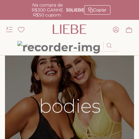
Na compra de
R$300 GANHE
50LIEBE
Copiar
R$50 cupom:
Busque
TERMOS MAIS BUSCADOS
1
º
kiss me
2
º
camisola
3
º
sutiã
4
º
calcinha renda
5
º
calcinha alta
6
º
anatomic
7
º
biquini