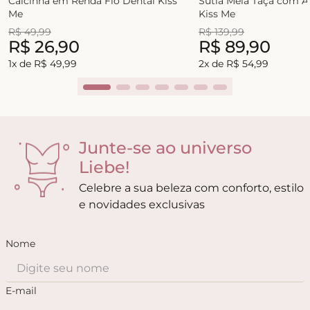
Calcinha em Renda Fio Dental Kiss
Sutiã Meia Taça com 
Me
Kiss Me
R$
49
,
99
R$
139
,
99
R$
26
,
90
R$
89
,
90
1
x de
R$
49
,
99
2
x de
R$
54
,
99
Junte-se ao universo
Liebe!
Celebre a sua beleza com conforto, estilo
e novidades exclusivas
Nome
E-mail