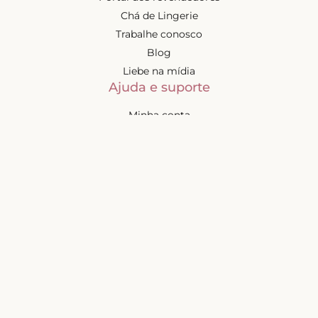
Chá de Lingerie
Trabalhe conosco
Blog
Liebe na mídia
Ajuda e suporte
Minha conta
Política de privacidade
Política de cashback
Trocas e devoluções
Frete e entregas
Mapa do site
Contatos
Atendimento de segunda à
sexta-feira das 9h às 17h
(exceto feriados)
📧
sac@liebelingerie.com.br