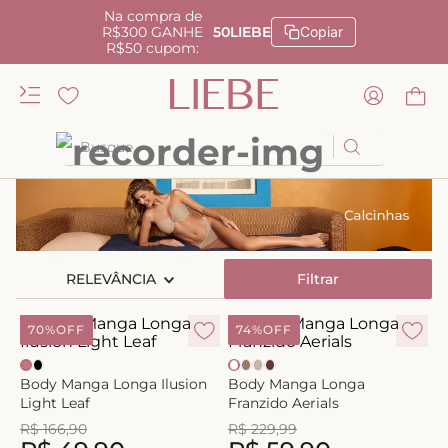
Na compra de
R$300 GANHE
50LIEBE
Copiar
R$50 cupom:
Busque
TERMOS MAIS BUSCADOS
1
º
kiss me
2
º
camisola
RELEVÂNCIA
Filtrar
3
º
sutiã
4
º
calcinha renda
70%
OFF
74%
OFF
5
º
anatomic
Body Manga Longa Ilusion
Body Manga Longa
6
º
calcinha alta
Light Leaf
Franzido Aerials
R$
166
,
90
R$
229
,
99
7
º
triangulo