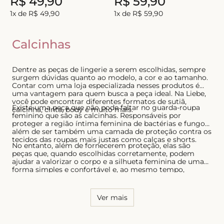
R$
49
,
90
R$
59
,
90
8
º
biquini
1
x de
R$
49
,
90
1
x de
R$
59
,
90
9
º
calcinha
Calcinhas
10
º
short doll
Dentre as peças de lingerie a serem escolhidas, sempre
surgem dúvidas quanto ao modelo, a cor e ao tamanho.
Contar com uma loja especializada nesses produtos é
uma vantagem para quem busca a peça ideal. Na Liebe,
você pode encontrar diferentes formatos de sutiã,
Existe uma peça que não pode faltar no guarda-roupa
calcinha, cinta, body e muito mais.
feminino que são as calcinhas. Responsáveis por
proteger a região íntima feminina de bactérias e fungos,
além de ser também uma camada de proteção contra os
tecidos das roupas mais justas como calças e shorts.
No entanto, além de fornecerem proteção, elas são
peças que, quando escolhidas corretamente, podem
ajudar a valorizar o corpo e a silhueta feminina de uma
forma simples e confortável e, ao mesmo tempo,
sensual. Por essa razão, é necessário conhecer o seu
corpo e saber quais os modelos que possuem melhor
caimento, tanto para as calcinhas quanto para os sutiãs.
Ver mais