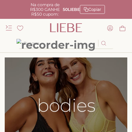
Na compra de
R$300 GANHE
50LIEBE
Copiar
R$50 cupom:
Busque
TERMOS MAIS BUSCADOS
1
º
kiss me
2
º
camisola
3
º
sutiã
4
º
calcinha renda
5
º
anatomic
6
º
calcinha alta
7
º
triangulo