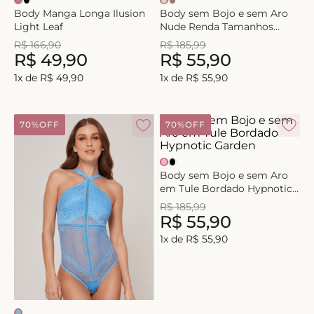
Body Manga Longa Ilusion
Body sem Bojo e sem Aro
Light Leaf
Nude Renda Tamanhos
Maiores
R$
166
,
90
R$
185
,
99
R$
49
,
90
R$
55
,
90
1
x de
R$
49
,
90
1
x de
R$
55
,
90
70%
OFF
70%
OFF
Body sem Bojo e sem Aro
em Tule Bordado Hypnotic
Garden
R$
185
,
99
R$
55
,
90
1
x de
R$
55
,
90