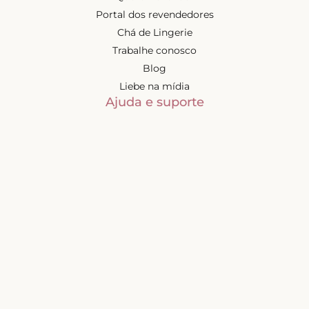
Portal dos revendedores
Chá de Lingerie
Trabalhe conosco
Blog
Liebe na mídia
Ajuda e suporte
Minha conta
Política de privacidade
Trocas e devoluções
Frete e entregas
Mapa do site
Contatos
Atendimento de segunda à
sexta-feira das 9h às 17h
(exceto feriados)
📧
sac@liebelingerie.com.br