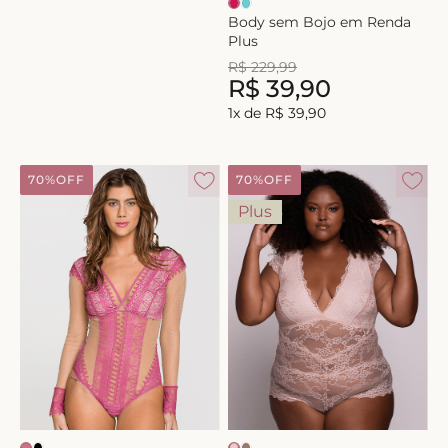
Body sem Bojo em Renda
Plus
R$
229
,
99
R$
39
,
90
1
x de
R$
39
,
90
70%
OFF
70%
OFF
Plus