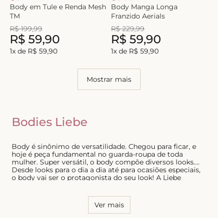
Body em Tule e Renda Mesh
Body Manga Longa
TM
Franzido Aerials
R$
199
,
99
R$
229
,
99
R$
59
,
90
R$
59
,
90
1
x de
R$
59
,
90
1
x de
R$
59
,
90
Mostrar mais
Bodies Liebe
Body é sinônimo de versatilidade. Chegou para ficar, e
hoje é peça fundamental no guarda-roupa de toda
mulher. Super versátil, o body compõe diversos looks.
Desde looks para o dia a dia até para ocasiões especiais,
o body vai ser o protagonista do seu look! A Liebe
desenvolve peças para que cada mulher celebre quem
ela é, e não seria diferente com os bodies! Body com
bojo, com aro, com manga, sem manga, com renda ou
Ver mais
textura, nossos bodies vestem todas as mulheres.