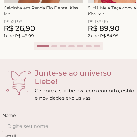
Calcinha em Renda Fio Dental Kiss
Sutiã Meia Taça com 
Me
Kiss Me
R$
49
,
99
R$
139
,
99
R$
26
,
90
R$
89
,
90
1
x de
R$
49
,
99
2
x de
R$
54
,
99
Junte-se ao universo
Liebe!
Celebre a sua beleza com conforto, estilo
e novidades exclusivas
Nome
E-mail