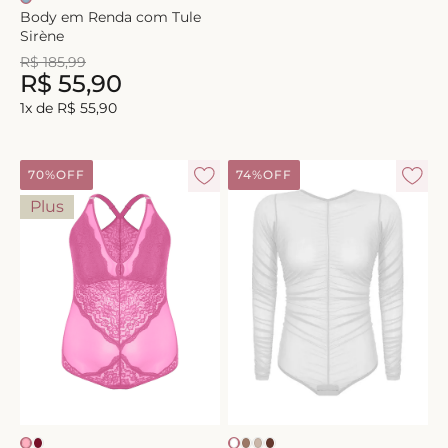
Body em Renda com Tule
Sirène
R$
185
,
99
R$
55
,
90
1
x de
R$
55
,
90
70%
OFF
74%
OFF
Plus