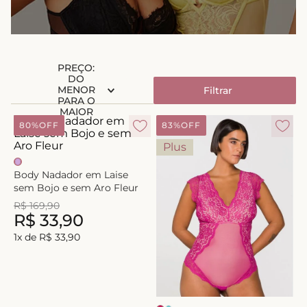
8
º
short doll
9
º
biquini
10
º
calcinha
PREÇO:
DO
MENOR
Filtrar
PARA O
MAIOR
80%
OFF
83%
OFF
Plus
Body Nadador em Laise
sem Bojo e sem Aro Fleur
R$
169
,
90
R$
33
,
90
1
x de
R$
33
,
90