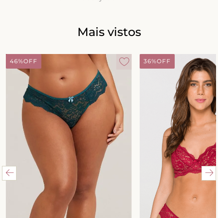
8
º
biquini
9
º
calcinha
Mais vistos
10
º
short doll
46%
OFF
36%
OFF