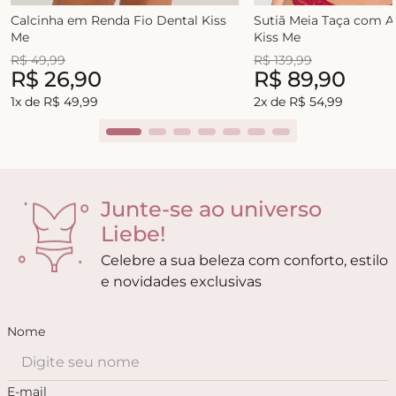
Calcinha em Renda Fio Dental Kiss
Sutiã Meia Taça com 
Me
Kiss Me
R$
49
,
99
R$
139
,
99
R$
26
,
90
R$
89
,
90
1
x de
R$
49
,
99
2
x de
R$
54
,
99
Junte-se ao universo
Liebe!
Celebre a sua beleza com conforto, estilo
e novidades exclusivas
Nome
E-mail