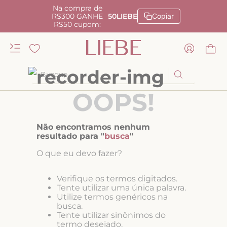
Na compra de
R$300 GANHE
50LIEBE
Copiar
R$50 cupom:
Busque
OOPS!
TERMOS MAIS BUSCADOS
1
º
kiss me
Não encontramos nenhum
2
º
camisola
resultado para "
busca
"
3
º
sutiã
O que eu devo fazer?
4
º
calcinha renda
Verifique os termos digitados.
5
º
anatomic
Tente utilizar uma única palavra.
Utilize termos genéricos na
6
º
calcinha alta
busca.
Tente utilizar sinônimos do
7
º
triangulo
termo desejado.