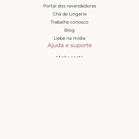
Portal dos revendedores
Chá de Lingerie
Trabalhe conosco
Blog
Liebe na mídia
Ajuda e suporte
Minha conta
Política de privacidade
Política de cashback
Trocas e devoluções
Frete e entregas
Mapa do site
Contatos
Atendimento de segunda à
sexta-feira das 9h às 17h
(exceto feriados)