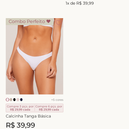
1
x de
R$
39
,
99
Combo Perfeito ♥
+
5
cores
Compre 3 pçs. por
Compre 6 pçs. por
R$ 29,99
cada
R$ 29,99
cada
Calcinha Tanga Básica
R$
39
,
99