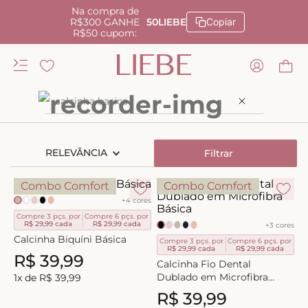
Na compra de
R$300 GANHE
50LIEBE
Copiar
R$50 cupom:
Busque
RELEVÂNCIA
Filtrar
Combo Comfort
Combo Comfort
+
4
cores
Compre 3 pçs. por
Compre 6 pçs. por
R$ 29,99
cada
R$ 29,99
cada
+
3
cores
Calcinha Biquíni Básica
Compre 3 pçs. por
Compre 6 pçs. por
R$ 29,99
cada
R$ 29,99
cada
R$
39
,
99
Calcinha Fio Dental
Dublado em Microfibra
1
x de
R$
39
,
99
Básica
R$
39
,
99