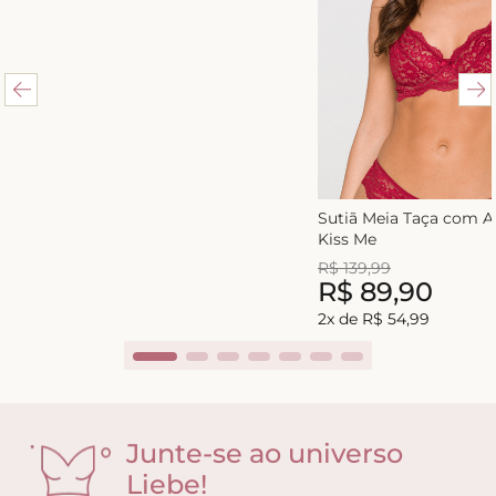
Sutiã Meia Taça com 
Kiss Me
R$
139
,
99
R$
89
,
90
2
x de
R$
54
,
99
Junte-se ao universo
Liebe!