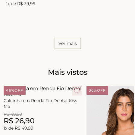
1
x de
R$
39
,
99
Ver mais
Mais vistos
46%
OFF
36%
OFF
Calcinha em Renda Fio Dental Kiss
Me
R$
49
,
99
R$
26
,
90
1
x de
R$
49
,
99