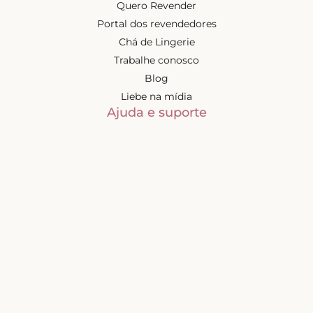
Quero Revender
Portal dos revendedores
Chá de Lingerie
Trabalhe conosco
Blog
Liebe na mídia
Ajuda e suporte
Minha conta
Política de privacidade
Trocas e devoluções
Frete e entregas
Mapa do site
Contatos
Atendimento de segunda à
sexta-feira das 9h às 17h
(exceto feriados)
📧
sac@liebelingerie.com.br