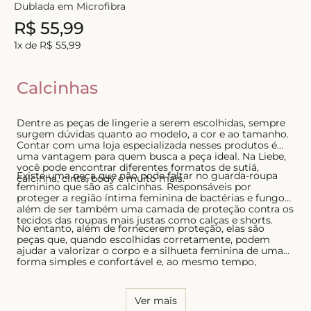
Dublada em Microfibra
8
º
triangulo
R$
55
,
99
9
º
short doll
1
x de
R$
55
,
99
10
º
plus
Calcinhas
Dentre as peças de lingerie a serem escolhidas, sempre
surgem dúvidas quanto ao modelo, a cor e ao tamanho.
Contar com uma loja especializada nesses produtos é
uma vantagem para quem busca a peça ideal. Na Liebe,
você pode encontrar diferentes formatos de sutiã,
Existe uma peça que não pode faltar no guarda-roupa
calcinha, cinta, body e muito mais.
feminino que são as calcinhas. Responsáveis por
proteger a região íntima feminina de bactérias e fungos,
além de ser também uma camada de proteção contra os
tecidos das roupas mais justas como calças e shorts.
No entanto, além de fornecerem proteção, elas são
peças que, quando escolhidas corretamente, podem
ajudar a valorizar o corpo e a silhueta feminina de uma
forma simples e confortável e, ao mesmo tempo,
sensual. Por essa razão, é necessário conhecer o seu
corpo e saber quais os modelos que possuem melhor
caimento, tanto para as calcinhas quanto para os sutiãs.
Ver mais