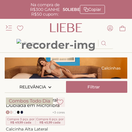
Na compra de
R$300 GANHE
50LIEBE
Copiar
R$50 cupom:
Busque
TERMOS MAIS BUSCADOS
1
º
kiss me
2
º
camisola
RELEVÂNCIA
3
º
sutiã
Filtrar
4
º
calcinha renda
Combos Todo Dia
5
º
calcinha alta
+
3
cores
6
º
anatomic
Compre 3 pçs. por
Compre 6 pçs. por
R$ 49,99
cada
R$ 45,99
cada
7
º
biquini
Calcinha Alta Lateral