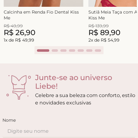
Calcinha em Renda Fio Dental Kiss
Sutiã Meia Taça com 
Me
Kiss Me
R$
49
,
99
R$
139
,
99
R$
26
,
90
R$
89
,
90
1
x de
R$
49
,
99
2
x de
R$
54
,
99
Junte-se ao universo
Liebe!
Celebre a sua beleza com conforto, estilo
e novidades exclusivas
Nome