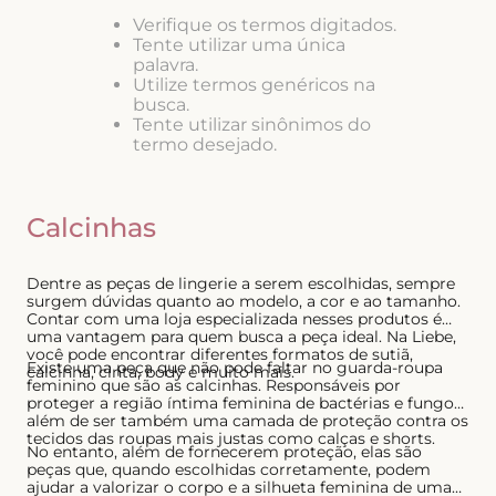
8
º
biquini
Verifique os termos digitados.
Tente utilizar uma única
9
º
calcinha
palavra.
Utilize termos genéricos na
10
º
short doll
busca.
Tente utilizar sinônimos do
termo desejado.
Calcinhas
Dentre as peças de lingerie a serem escolhidas, sempre
surgem dúvidas quanto ao modelo, a cor e ao tamanho.
Contar com uma loja especializada nesses produtos é
uma vantagem para quem busca a peça ideal. Na Liebe,
você pode encontrar diferentes formatos de sutiã,
Existe uma peça que não pode faltar no guarda-roupa
calcinha, cinta, body e muito mais.
feminino que são as calcinhas. Responsáveis por
proteger a região íntima feminina de bactérias e fungos,
além de ser também uma camada de proteção contra os
tecidos das roupas mais justas como calças e shorts.
No entanto, além de fornecerem proteção, elas são
peças que, quando escolhidas corretamente, podem
ajudar a valorizar o corpo e a silhueta feminina de uma