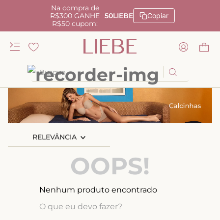
Na compra de
R$300 GANHE
50LIEBE
Copiar
R$50 cupom:
Busque
TERMOS MAIS BUSCADOS
1
º
kiss me
2
º
camisola
RELEVÂNCIA
3
º
sutiã
OOPS!
4
º
calcinha renda
5
º
anatomic
Nenhum produto encontrado
6
º
calcinha alta
O que eu devo fazer?
7
º
triangulo