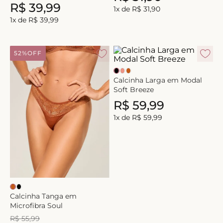
R$
39
,
99
1
x de
R$
31
,
90
1
x de
R$
39
,
99
52%
OFF
Calcinha Larga em Modal
Soft Breeze
R$
59
,
99
1
x de
R$
59
,
99
Calcinha Tanga em
Microfibra Soul
R$
55
,
99