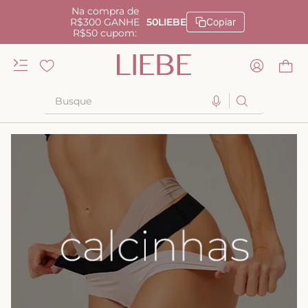
Na compra de
R$300 GANHE
50LIEBE
Copiar
R$50 cupom:
Busque
TERMOS MAIS BUSCADOS
1
º
kiss me
2
º
camisola
3
º
sutiã
4
º
calcinha renda
5
º
anatomic
6
º
calcinha alta
7
º
triangulo