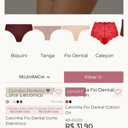
8
º
short doll
9
º
biquini
10
º
calcinha
Biquini
Tanga
Fio Dental
Caleçon
C
RELEVÂNCIA
Filtrar
Combo Perfeito ♥
52%
OFF
+
9
cores
Calcinha Fio Dental Cotton
Compre 3 pçs. por
Compre 6 pçs. por
R$ 29,99
cada
R$ 29,99
cada
On
Calcinha Fio Dental Corte
R$
65
,
99
Eletrônico
R$
31
,
90