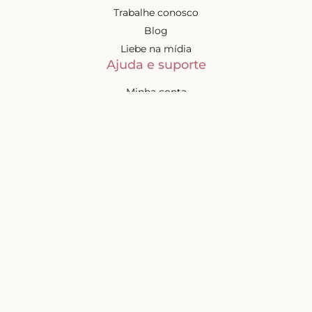
Trabalhe conosco
Blog
Liebe na mídia
Ajuda e suporte
Minha conta
Política de privacidade
Política de cashback
Trocas e devoluções
Frete e entregas
Mapa do site
Contatos
Atendimento de segunda à
sexta-feira das 9h às 17h
(exceto feriados)
📧
sac@liebelingerie.com.br