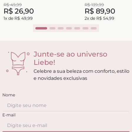
R$
49
,
99
R$
139
,
99
R$
26
,
90
R$
89
,
90
1
x de
R$
49
,
99
2
x de
R$
54
,
99
Junte-se ao universo
Liebe!
Celebre a sua beleza com conforto, estilo
e novidades exclusivas
Nome
E-mail