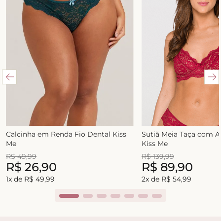
Calcinha em Renda Fio Dental Kiss
Sutiã Meia Taça com 
Me
Kiss Me
R$
49
,
99
R$
139
,
99
R$
26
,
90
R$
89
,
90
1
x de
R$
49
,
99
2
x de
R$
54
,
99