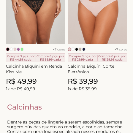
8
º
triangulo
9
º
short doll
10
º
plus
+
7
cores
+
7
cores
Compre 3 pçs. por
Compre 6 pçs. por
Compre 3 pçs. por
Compre 6 pçs. por
R$ 44,99
cada
R$ 39,99
cada
R$ 29,99
cada
R$ 29,99
cada
Calcinha Biquíni em Renda
Calcinha Biquíni Corte
Kiss Me
Eletrônico
R$
49
,
99
R$
39
,
99
1
x de
R$
49
,
99
1
x de
R$
39
,
99
Calcinhas
Dentre as peças de lingerie a serem escolhidas, sempre
surgem dúvidas quanto ao modelo, a cor e ao tamanho.
Contar com uma loja especializada nesses produtos é