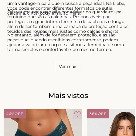
uma vantagem para quem busca a peça ideal. Na Liebe,
você pode encontrar diferentes formatos de sutiã,
Existe uma peça que não pode faltar no guarda-roupa
calcinha, cinta, body e muito mais.
feminino que são as calcinhas. Responsáveis por
proteger a região íntima feminina de bactérias e fungos,
além de ser também uma camada de proteção contra os
tecidos das roupas mais justas como calças e shorts.
No entanto, além de fornecerem proteção, elas são
peças que, quando escolhidas corretamente, podem
ajudar a valorizar o corpo e a silhueta feminina de uma
forma simples e confortável e, ao mesmo tempo,
sensual. Por essa razão, é necessário conhecer o seu
corpo e saber quais os modelos que possuem melhor
caimento, tanto para as calcinhas quanto para os sutiãs.
Ver mais
Mais vistos
46%
OFF
36%
OFF