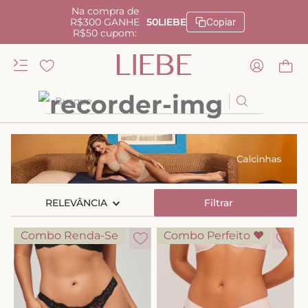
Na compra de
R$300 GANHE
50LIEBE
Copiar
R$50 cupom:
Busque
TERMOS MAIS BUSCADOS
1
º
kiss me
2
º
camisola
RELEVÂNCIA
3
º
sutiã
Filtrar
4
º
calcinha renda
Combo Renda-Se
Combo Perfeito ♥
5
º
calcinha alta
6
º
anatomic
7
º
biquini