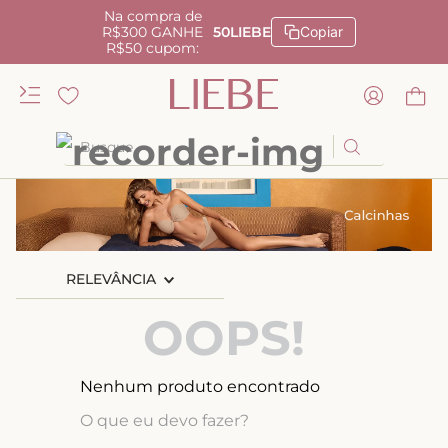
Na compra de
R$300 GANHE
50LIEBE
Copiar
R$50 cupom:
Busque
TERMOS MAIS BUSCADOS
1
º
kiss me
2
º
camisola
RELEVÂNCIA
3
º
sutiã
OOPS!
4
º
calcinha renda
5
º
calcinha alta
Nenhum produto encontrado
6
º
anatomic
O que eu devo fazer?
7
º
biquini