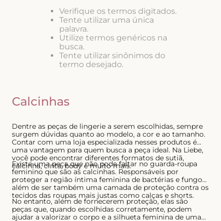
8
º
triangulo
Verifique os termos digitados.
Tente utilizar uma única
9
º
short doll
palavra.
Utilize termos genéricos na
10
º
plus
busca.
Tente utilizar sinônimos do
termo desejado.
Calcinhas
Dentre as peças de lingerie a serem escolhidas, sempre
surgem dúvidas quanto ao modelo, a cor e ao tamanho.
Contar com uma loja especializada nesses produtos é
uma vantagem para quem busca a peça ideal. Na Liebe,
você pode encontrar diferentes formatos de sutiã,
Existe uma peça que não pode faltar no guarda-roupa
calcinha, cinta, body e muito mais.
feminino que são as calcinhas. Responsáveis por
proteger a região íntima feminina de bactérias e fungos,
além de ser também uma camada de proteção contra os
tecidos das roupas mais justas como calças e shorts.
No entanto, além de fornecerem proteção, elas são
peças que, quando escolhidas corretamente, podem
ajudar a valorizar o corpo e a silhueta feminina de uma