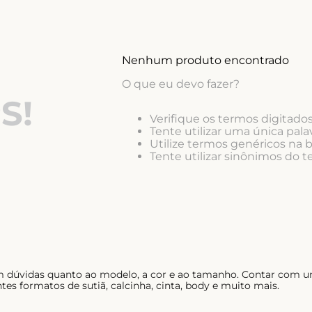
10
º
short doll
Nenhum produto encontrado
O que eu devo fazer?
S!
Verifique os termos digitados
Tente utilizar uma única palav
Utilize termos genéricos na 
Tente utilizar sinônimos do 
em dúvidas quanto ao modelo, a cor e ao tamanho. Contar com u
tes formatos de sutiã, calcinha, cinta, body e muito mais.