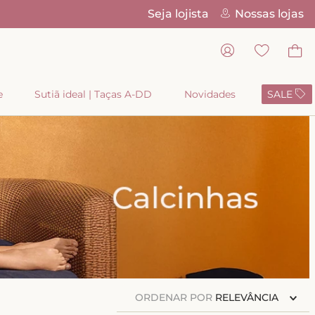
Seja lojista
Nossas lojas
Pix Parc
e
Sutiã ideal | Taças A-DD
Novidades
SALE
ORDENAR POR
RELEVÂNCIA