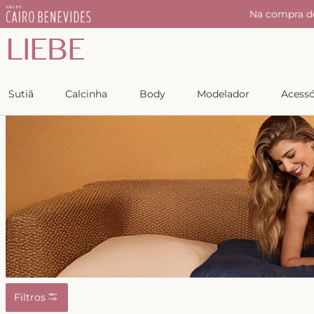
r
Na compra d
Sutiã
Calcinha
Body
Modelador
Acessó
Filtros