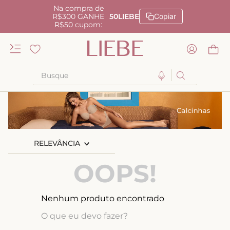
Na compra de
R$300 GANHE
50LIEBE
Copiar
R$50 cupom:
Busque
TERMOS MAIS BUSCADOS
1
º
kiss me
2
º
camisola
RELEVÂNCIA
3
º
sutiã
OOPS!
4
º
calcinha renda
5
º
anatomic
Nenhum produto encontrado
6
º
calcinha alta
O que eu devo fazer?
7
º
triangulo