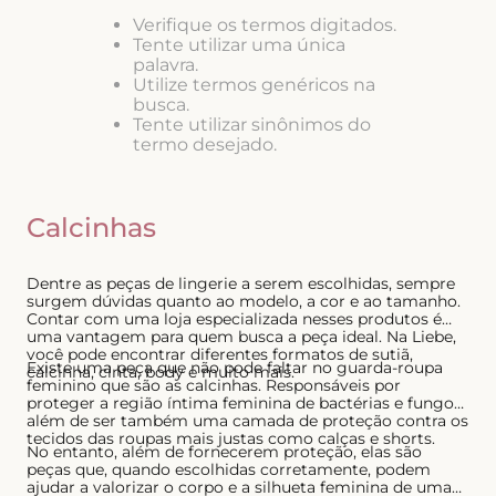
8
º
short doll
Verifique os termos digitados.
Tente utilizar uma única
9
º
biquini
palavra.
Utilize termos genéricos na
10
º
calcinha
busca.
Tente utilizar sinônimos do
termo desejado.
Calcinhas
Dentre as peças de lingerie a serem escolhidas, sempre
surgem dúvidas quanto ao modelo, a cor e ao tamanho.
Contar com uma loja especializada nesses produtos é
uma vantagem para quem busca a peça ideal. Na Liebe,
você pode encontrar diferentes formatos de sutiã,
Existe uma peça que não pode faltar no guarda-roupa
calcinha, cinta, body e muito mais.
feminino que são as calcinhas. Responsáveis por
proteger a região íntima feminina de bactérias e fungos,
além de ser também uma camada de proteção contra os
tecidos das roupas mais justas como calças e shorts.
No entanto, além de fornecerem proteção, elas são
peças que, quando escolhidas corretamente, podem
ajudar a valorizar o corpo e a silhueta feminina de uma