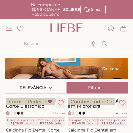
Na compra de
R$300 GANHE
50LIEBE
Copiar
R$50 cupom:
Busque
TERMOS MAIS BUSCADOS
1
º
kiss me
2
º
camisola
RELEVÂNCIA
3
º
sutiã
Filtrar
4
º
calcinha renda
Combo Perfeito ♥
Combos Todo Dia
5
º
anatomic
+
9
cores
+
4
cores
6
º
calcinha alta
Compre 3 pçs. por
Compre 6 pçs. por
Compre 3 pçs. por
Compre 6 pçs. por
R$ 29,99
cada
R$ 29,99
cada
R$ 49,99
cada
R$ 45,99
cada
7
º
triangulo
Calcinha Fio Dental Corte
Calcinha Fio Dental em