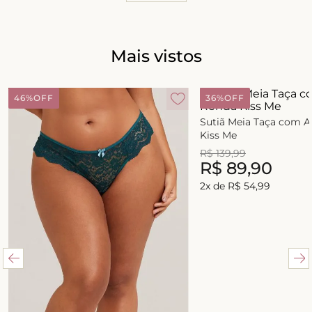
Mais vistos
46%
OFF
36%
OFF
Sutiã Meia Taça com 
Kiss Me
R$
139
,
99
R$
89
,
90
2
x de
R$
54
,
99