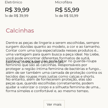
Eletrônico
Microfibra
8
º
short doll
R$
39
,
99
R$
55
,
99
9
º
biquini
1
x de
R$
39
,
99
1
x de
R$
55
,
99
10
º
calcinha
Calcinhas
Dentre as peças de lingerie a serem escolhidas, sempre
surgem dúvidas quanto ao modelo, a cor e ao tamanho.
Contar com uma loja especializada nesses produtos é
uma vantagem para quem busca a peça ideal. Na Liebe,
você pode encontrar diferentes formatos de sutiã,
Existe uma peça que não pode faltar no guarda-roupa
calcinha, cinta, body e muito mais.
feminino que são as calcinhas. Responsáveis por
proteger a região íntima feminina de bactérias e fungos,
além de ser também uma camada de proteção contra os
tecidos das roupas mais justas como calças e shorts.
No entanto, além de fornecerem proteção, elas são
peças que, quando escolhidas corretamente, podem
ajudar a valorizar o corpo e a silhueta feminina de uma
forma simples e confortável e, ao mesmo tempo,
sensual. Por essa razão, é necessário conhecer o seu
corpo e saber quais os modelos que possuem melhor
caimento, tanto para as calcinhas quanto para os sutiãs.
Ver mais