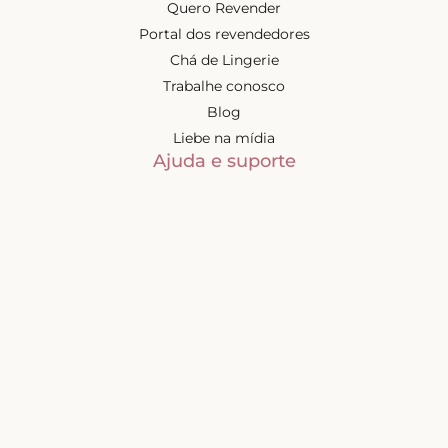
Quero Revender
Portal dos revendedores
Chá de Lingerie
Trabalhe conosco
Blog
Liebe na mídia
Ajuda e suporte
Minha conta
Política de privacidade
Trocas e devoluções
Frete e entregas
Mapa do site
Contatos
Atendimento de segunda à
sexta-feira das 9h às 17h
(exceto feriados)
📧
sac@liebelingerie.com.br