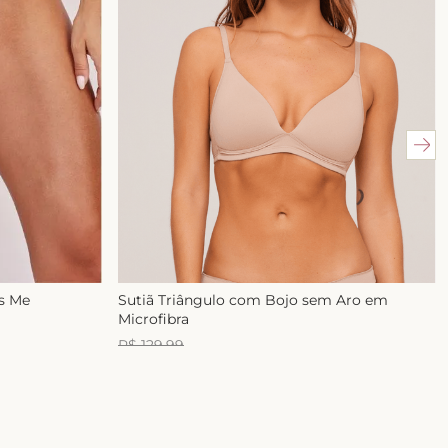
ss Me
Sutiã Triângulo com Bojo sem Aro em
Microfibra
R$
129
,
99
R$
99
,
99
1
x de
R$
99
,
99