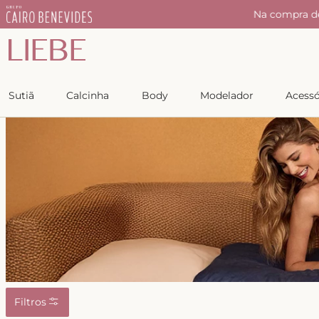
IEBE
Copiar
Sutiã
Calcinha
Body
Modelador
Acessó
Filtros