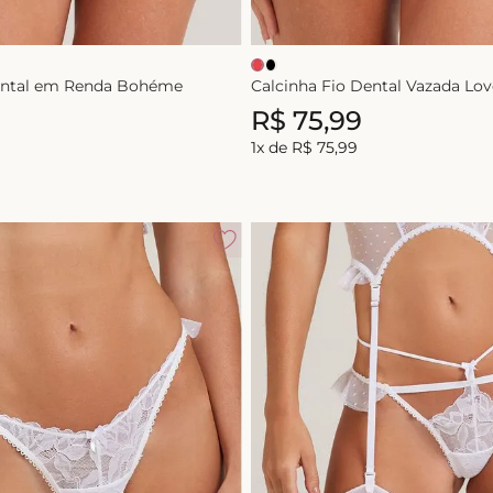
Dental em Renda Bohéme
Calcinha Fio Dental Vazada Lo
R$
75
,
99
1
x de
R$
75
,
99