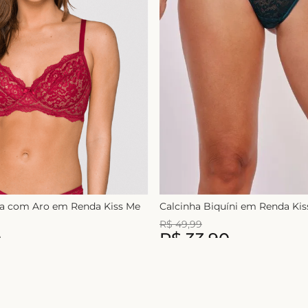
ça com Aro em Renda Kiss Me
Calcinha Biquíni em Renda Ki
R$
49
,
99
0
R$
33
,
90
1
x de
R$
49
,
99