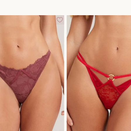
10
º
calcinha