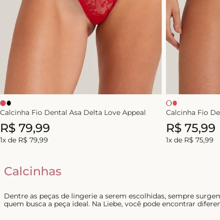
Calcinha Fio Dental Asa Delta Love Appeal
Calcinha Fio De
R$
79
,
99
R$
75
,
99
1
x de
R$
79
,
99
1
x de
R$
75
,
99
Calcinhas
Dentre as peças de lingerie a serem escolhidas, sempre surg
quem busca a peça ideal. Na Liebe, você pode encontrar diferen