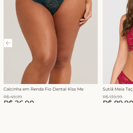
Calcinha em Renda Fio Dental Kiss Me
Sutiã Meia Ta
R$
49
,
99
R$
139
,
99
R$
26
,
90
R$
89
,
9
1
x de
R$
49
,
99
2
x de
R$
54
,
99