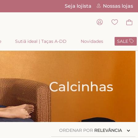
Seja lojista
Nossas lojas
Parcelamento
e
Sutiã ideal | Taças A-DD
Novidades
SALE
ORDENAR POR
RELEVÂNCIA