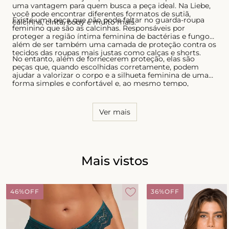
uma vantagem para quem busca a peça ideal. Na Liebe,
você pode encontrar diferentes formatos de sutiã,
Existe uma peça que não pode faltar no guarda-roupa
calcinha, cinta, body e muito mais.
feminino que são as calcinhas. Responsáveis por
proteger a região íntima feminina de bactérias e fungos,
além de ser também uma camada de proteção contra os
tecidos das roupas mais justas como calças e shorts.
No entanto, além de fornecerem proteção, elas são
peças que, quando escolhidas corretamente, podem
ajudar a valorizar o corpo e a silhueta feminina de uma
forma simples e confortável e, ao mesmo tempo,
sensual. Por essa razão, é necessário conhecer o seu
corpo e saber quais os modelos que possuem melhor
caimento, tanto para as calcinhas quanto para os sutiãs.
Ver mais
Mais vistos
46%
OFF
36%
OFF