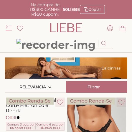
Na compra de
R$300 GANHE
50LIEBE
Copiar
R$50 cupom:
Busque
TERMOS MAIS BUSCADOS
1
º
kiss me
2
º
camisola
RELEVÂNCIA
3
º
sutiã
Filtrar
4
º
calcinha renda
Combo Renda-Se
Combo Renda-Se
5
º
anatomic
6
º
calcinha alta
Compre 3 pçs. por
Compre 6 pçs. por
7
º
triangulo
R$ 44,99
cada
R$ 39,99
cada