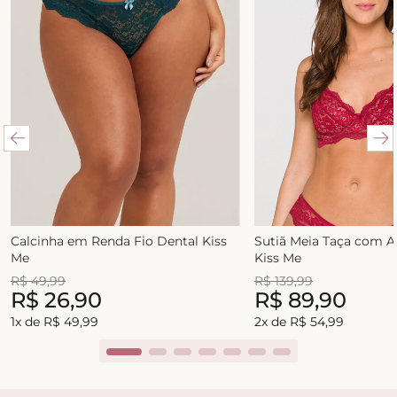
Calcinha em Renda Fio Dental Kiss
Sutiã Meia Taça com 
Me
Kiss Me
R$
49
,
99
R$
139
,
99
R$
26
,
90
R$
89
,
90
1
x de
R$
49
,
99
2
x de
R$
54
,
99