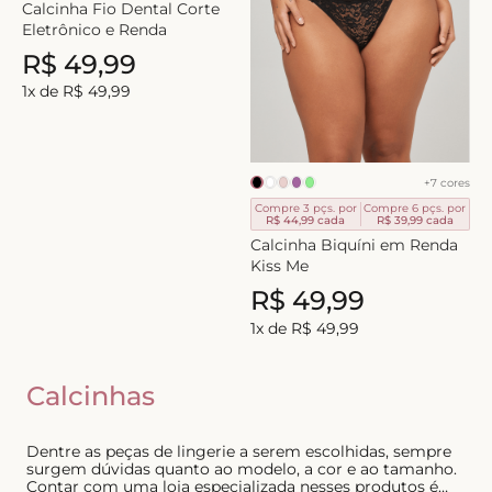
Calcinha Fio Dental Corte
8
º
short doll
Eletrônico e Renda
R$
49
,
99
9
º
biquini
1
x de
R$
49
,
99
10
º
calcinha
+
7
cores
Compre 3 pçs. por
Compre 6 pçs. por
R$ 44,99
cada
R$ 39,99
cada
Calcinha Biquíni em Renda
Kiss Me
R$
49
,
99
1
x de
R$
49
,
99
Calcinhas
Dentre as peças de lingerie a serem escolhidas, sempre
surgem dúvidas quanto ao modelo, a cor e ao tamanho.
Contar com uma loja especializada nesses produtos é