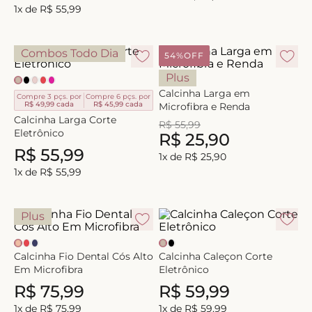
1
x de
R$
55
,
99
Combos Todo Dia
54%
OFF
Plus
Calcinha Larga em
Compre 3 pçs. por
Compre 6 pçs. por
R$ 49,99
cada
R$ 45,99
cada
Microfibra e Renda
Calcinha Larga Corte
R$
55
,
99
Eletrônico
R$
25
,
90
R$
55
,
99
1
x de
R$
25
,
90
1
x de
R$
55
,
99
Plus
Calcinha Fio Dental Cós Alto
Calcinha Caleçon Corte
Em Microfibra
Eletrônico
R$
75
,
99
R$
59
,
99
1
x de
R$
75
,
99
1
x de
R$
59
,
99