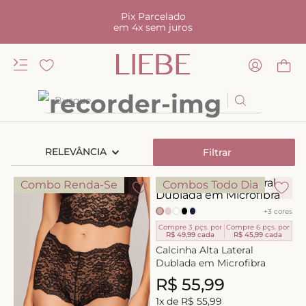
Pix Parcelado
em 4x sem juros
Busque
TERMOS MAIS BUSCADOS
RELEVÂNCIA
Filtrar
1
º
kiss me
2
º
camisola
Combo Renda-Se
Combos Todo Dia
3
º
sutiã
+
3
cores
4
º
calcinha renda
Compre 3 pçs. por
Compre 6 pçs. por
R$ 49,99
cada
R$ 45,99
cada
5
º
calcinha alta
Calcinha Alta Lateral
Dublada em Microfibra
6
º
anatomic
R$
55
,
99
7
º
biquini
1
x de
R$
55
,
99