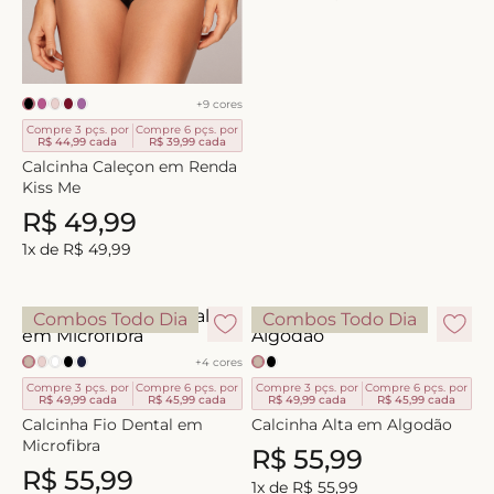
8
º
triangulo
9
º
short doll
10
º
plus
+
9
cores
Compre 3 pçs. por
Compre 6 pçs. por
R$ 44,99
cada
R$ 39,99
cada
Calcinha Caleçon em Renda
Kiss Me
R$
49
,
99
1
x de
R$
49
,
99
Combos Todo Dia
Combos Todo Dia
+
4
cores
Compre 3 pçs. por
Compre 6 pçs. por
Compre 3 pçs. por
Compre 6 pçs. por
R$ 49,99
cada
R$ 45,99
cada
R$ 49,99
cada
R$ 45,99
cada
Calcinha Fio Dental em
Calcinha Alta em Algodão
Microfibra
R$
55
,
99
R$
55
,
99
1
x de
R$
55
,
99