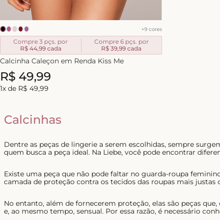
+
9
cores
Compre 3 pçs. por
Compre 6 pçs. por
R$ 44,99
cada
R$ 39,99
cada
Calcinha Caleçon em Renda Kiss Me
R$
49
,
99
1
x de
R$
49
,
99
Calcinhas
Dentre as peças de lingerie a serem escolhidas, sempre surg
quem busca a peça ideal. Na Liebe, você pode encontrar diferen
Existe uma peça que não pode faltar no guarda-roupa feminino
camada de proteção contra os tecidos das roupas mais justas 
No entanto, além de fornecerem proteção, elas são peças que,
e, ao mesmo tempo, sensual. Por essa razão, é necessário conh