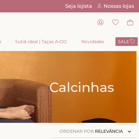
Seja lojista
Nossas lojas
Pix Parc
e
Sutiã ideal | Taças A-DD
Novidades
SALE
ORDENAR POR
RELEVÂNCIA