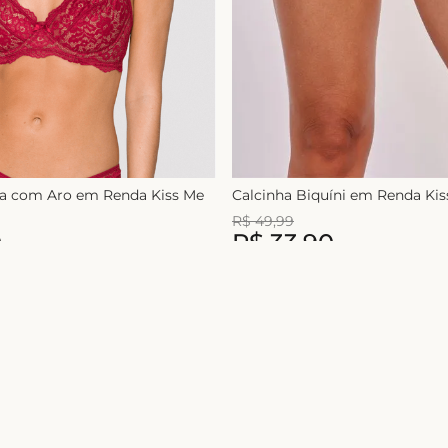
ça com Aro em Renda Kiss Me
Calcinha Biquíni em Renda Ki
R$
49
,
99
0
R$
33
,
90
1
x de
R$
49
,
99
Nome