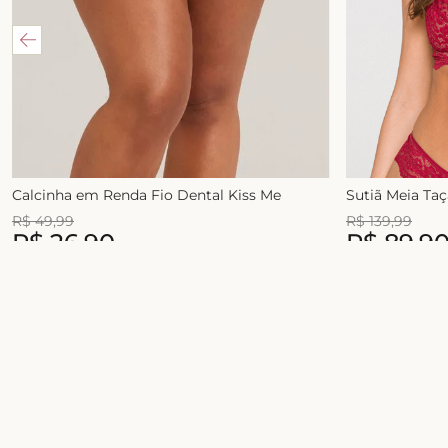
Calcinha em Renda Fio Dental Kiss Me
Sutiã Meia Ta
R$
49
,
99
R$
139
,
99
R$
26
,
90
R$
89
,
9
1
x de
R$
49
,
99
2
x de
R$
54
,
99
Junte-se ao universo Liebe!
Celebre a sua beleza com conforto, estilo e