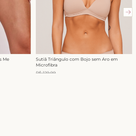
ss Me
Sutiã Triângulo com Bojo sem Aro em
Microfibra
R$
129
,
99
R$
99
,
99
1
x de
R$
99
,
99
E-mail
ASSINAR