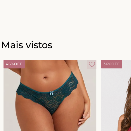
Mais vistos
46%
OFF
36%
OFF