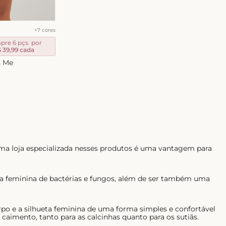
+
7
cores
re 6 pçs. por
 39,99
cada
s Me
ma loja especializada nesses produtos é uma vantagem para
ima feminina de bactérias e fungos, além de ser também uma
rpo e a silhueta feminina de uma forma simples e confortável
aimento, tanto para as calcinhas quanto para os sutiãs.