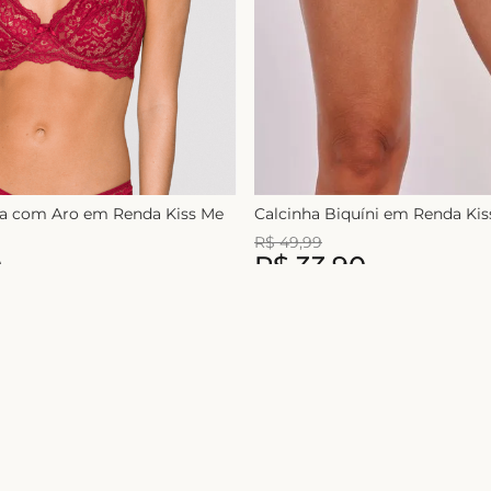
ça com Aro em Renda Kiss Me
Calcinha Biquíni em Renda Ki
R$
49
,
99
0
R$
33
,
90
1
x de
R$
49
,
99
Nome