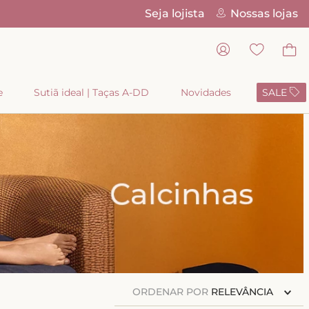
Seja lojista
Nossas lojas
Pix Parc
e
Sutiã ideal | Taças A-DD
Novidades
SALE
ORDENAR POR
RELEVÂNCIA