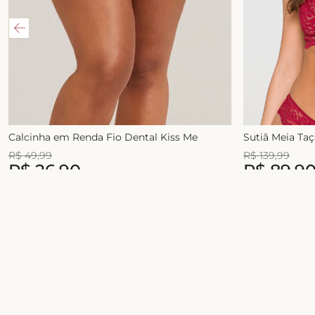
Calcinha em Renda Fio Dental Kiss Me
Sutiã Meia Ta
R$
49
,
99
R$
139
,
99
R$
26
,
90
R$
89
,
9
1
x de
R$
49
,
99
2
x de
R$
54
,
99
Junte-se ao universo Liebe!
Celebre a sua beleza com conforto, estilo e