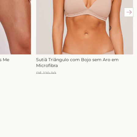
ss Me
Sutiã Triângulo com Bojo sem Aro em
Microfibra
R$
129
,
99
R$
99
,
99
1
x de
R$
99
,
99
E-mail
ASSINAR