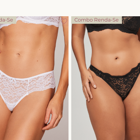
10
º
calcinha
da-Se
Combo Renda-Se