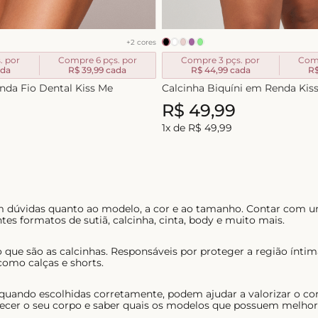
+
2
cores
. por
Compre 6 pçs. por
Compre 3 pçs. por
Comp
da
R$ 39,99
cada
R$ 44,99
cada
R$
nda Fio Dental Kiss Me
Calcinha Biquíni em Renda Kis
R$
49
,
99
1
x de
R$
49
,
99
em dúvidas quanto ao modelo, a cor e ao tamanho. Contar com u
tes formatos de sutiã, calcinha, cinta, body e muito mais.
 que são as calcinhas. Responsáveis por proteger a região ínt
como calças e shorts.
 quando escolhidas corretamente, podem ajudar a valorizar o co
ecer o seu corpo e saber quais os modelos que possuem melhor c