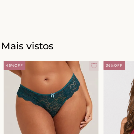
Mais vistos
46%
OFF
36%
OFF