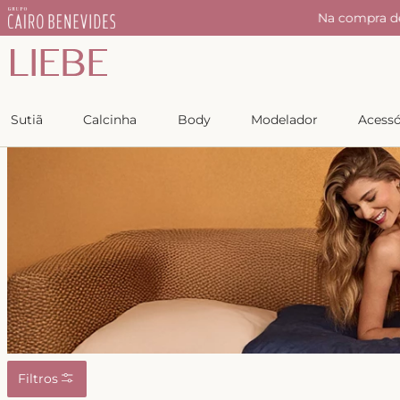
r
Na compra d
Sutiã
Calcinha
Body
Modelador
Acessó
Filtros