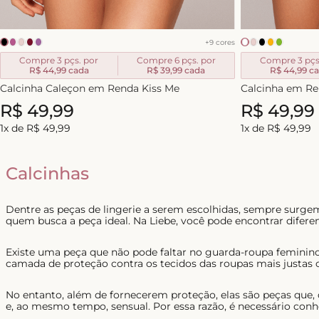
+
9
cores
Compre 3 pçs. por
Compre 6 pçs. por
Compre 3 pçs
R$ 44,99
cada
R$ 39,99
cada
R$ 44,99
ca
Calcinha Caleçon em Renda Kiss Me
Calcinha em Re
R$
49
,
99
R$
49
,
99
1
x de
R$
49
,
99
1
x de
R$
49
,
99
Calcinhas
Dentre as peças de lingerie a serem escolhidas, sempre surg
quem busca a peça ideal. Na Liebe, você pode encontrar diferen
Existe uma peça que não pode faltar no guarda-roupa feminino
camada de proteção contra os tecidos das roupas mais justas 
No entanto, além de fornecerem proteção, elas são peças que,
e, ao mesmo tempo, sensual. Por essa razão, é necessário conh