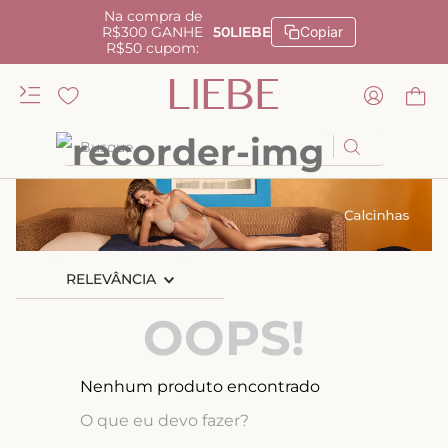
Na compra de
R$300 GANHE
50LIEBE
Copiar
R$50 cupom:
Busque
TERMOS MAIS BUSCADOS
1
º
kiss me
2
º
camisola
RELEVÂNCIA
3
º
sutiã
OOPS!
4
º
calcinha renda
5
º
anatomic
Nenhum produto encontrado
6
º
calcinha alta
O que eu devo fazer?
7
º
triangulo