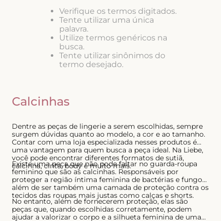
8
º
short doll
Verifique os termos digitados.
Tente utilizar uma única
9
º
biquini
palavra.
Utilize termos genéricos na
10
º
calcinha
busca.
Tente utilizar sinônimos do
termo desejado.
Calcinhas
Dentre as peças de lingerie a serem escolhidas, sempre
surgem dúvidas quanto ao modelo, a cor e ao tamanho.
Contar com uma loja especializada nesses produtos é
uma vantagem para quem busca a peça ideal. Na Liebe,
você pode encontrar diferentes formatos de sutiã,
Existe uma peça que não pode faltar no guarda-roupa
calcinha, cinta, body e muito mais.
feminino que são as calcinhas. Responsáveis por
proteger a região íntima feminina de bactérias e fungos,
além de ser também uma camada de proteção contra os
tecidos das roupas mais justas como calças e shorts.
No entanto, além de fornecerem proteção, elas são
peças que, quando escolhidas corretamente, podem
ajudar a valorizar o corpo e a silhueta feminina de uma