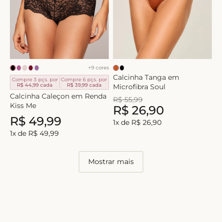
+
9
cores
Calcinha Tanga em
Compre 3 pçs. por
Compre 6 pçs. por
R$ 44,99
cada
R$ 39,99
cada
Microfibra Soul
Calcinha Caleçon em Renda
R$
55
,
99
Kiss Me
R$
26
,
90
R$
49
,
99
1
x de
R$
26
,
90
1
x de
R$
49
,
99
Mostrar mais