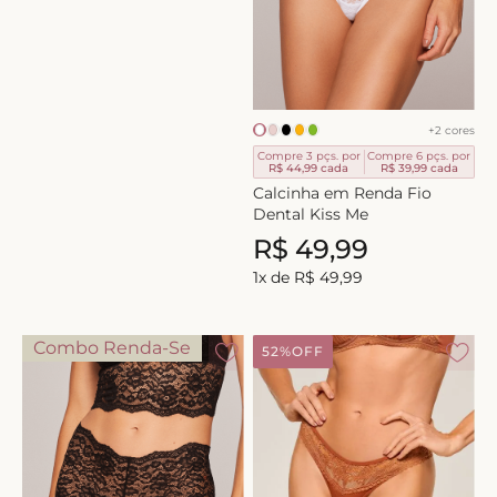
+
2
cores
Compre 3 pçs. por
Compre 6 pçs. por
R$ 44,99
cada
R$ 39,99
cada
Calcinha em Renda Fio
Dental Kiss Me
R$
49
,
99
1
x de
R$
49
,
99
Combo Renda-Se
52%
OFF