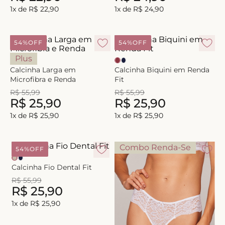
1
x de
R$
22
,
90
1
x de
R$
24
,
90
54%
OFF
54%
OFF
Plus
Calcinha Larga em
Calcinha Biquini em Renda
Microfibra e Renda
Fit
R$
55
,
99
R$
55
,
99
R$
25
,
90
R$
25
,
90
1
x de
R$
25
,
90
1
x de
R$
25
,
90
Combo Renda-Se
54%
OFF
Calcinha Fio Dental Fit
R$
55
,
99
R$
25
,
90
1
x de
R$
25
,
90