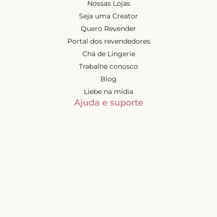
Nossas Lojas
Seja uma Creator
Quero Revender
Portal dos revendedores
Chá de Lingerie
Trabalhe conosco
Blog
Liebe na mídia
Ajuda e suporte
Minha conta
Política de privacidade
Trocas e devoluções
Frete e entregas
Mapa do site
Contatos
Atendimento de segunda à
sexta-feira das 9h às 17h