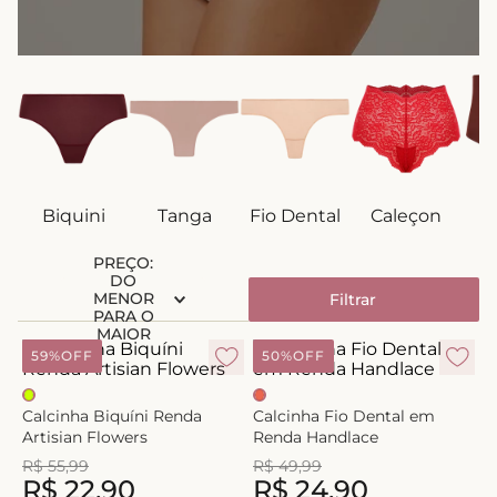
8
º
short doll
9
º
biquini
10
º
calcinha
Biquini
Tanga
Fio Dental
Caleçon
C
PREÇO:
DO
MENOR
Filtrar
PARA O
MAIOR
59%
OFF
50%
OFF
Calcinha Biquíni Renda
Calcinha Fio Dental em
Artisian Flowers
Renda Handlace
R$
55
,
99
R$
49
,
99
R$
22
,
90
R$
24
,
90