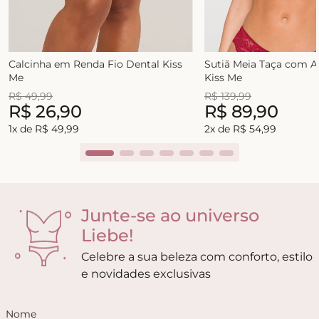
Calcinha em Renda Fio Dental Kiss
Sutiã Meia Taça com 
Me
Kiss Me
R$
49
,
99
R$
139
,
99
R$
26
,
90
R$
89
,
90
1
x de
R$
49
,
99
2
x de
R$
54
,
99
Junte-se ao universo
Liebe!
Celebre a sua beleza com conforto, estilo
e novidades exclusivas
Nome