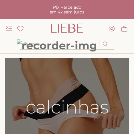
Pix Parcelado
em 4x sem juros
Busque
TERMOS MAIS BUSCADOS
1
º
kiss me
2
º
camisola
3
º
sutiã
4
º
calcinha renda
5
º
calcinha alta
6
º
anatomic
7
º
triangulo