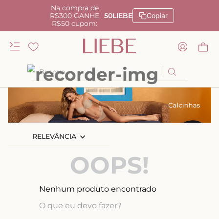
Na compra de
R$300 GANHE
50LIEBE
Copiar
R$50 cupom:
Busque
TERMOS MAIS BUSCADOS
1
º
kiss me
2
º
camisola
RELEVÂNCIA
3
º
sutiã
OOPS!
4
º
calcinha renda
5
º
anatomic
Nenhum produto encontrado
6
º
calcinha alta
O que eu devo fazer?
7
º
triangulo