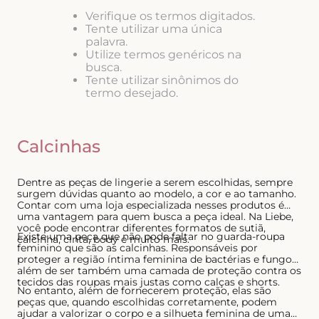
8
º
short doll
Verifique os termos digitados.
Tente utilizar uma única
9
º
biquini
palavra.
Utilize termos genéricos na
10
º
calcinha
busca.
Tente utilizar sinônimos do
termo desejado.
Calcinhas
Dentre as peças de lingerie a serem escolhidas, sempre
surgem dúvidas quanto ao modelo, a cor e ao tamanho.
Contar com uma loja especializada nesses produtos é
uma vantagem para quem busca a peça ideal. Na Liebe,
você pode encontrar diferentes formatos de sutiã,
Existe uma peça que não pode faltar no guarda-roupa
calcinha, cinta, body e muito mais.
feminino que são as calcinhas. Responsáveis por
proteger a região íntima feminina de bactérias e fungos,
além de ser também uma camada de proteção contra os
tecidos das roupas mais justas como calças e shorts.
No entanto, além de fornecerem proteção, elas são
peças que, quando escolhidas corretamente, podem
ajudar a valorizar o corpo e a silhueta feminina de uma