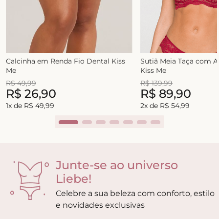
Calcinha em Renda Fio Dental Kiss
Sutiã Meia Taça com 
Me
Kiss Me
R$
49
,
99
R$
139
,
99
R$
26
,
90
R$
89
,
90
1
x de
R$
49
,
99
2
x de
R$
54
,
99
Junte-se ao universo
Liebe!
Celebre a sua beleza com conforto, estilo
e novidades exclusivas