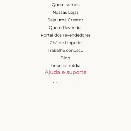
Quem somos
Nossas Lojas
Seja uma Creator
Quero Revender
Portal dos revendedores
Chá de Lingerie
Trabalhe conosco
Blog
Liebe na mídia
Ajuda e suporte
Minha conta
Política de privacidade
Política de cashback
Trocas e devoluções
Frete e entregas
Mapa do site
Contatos