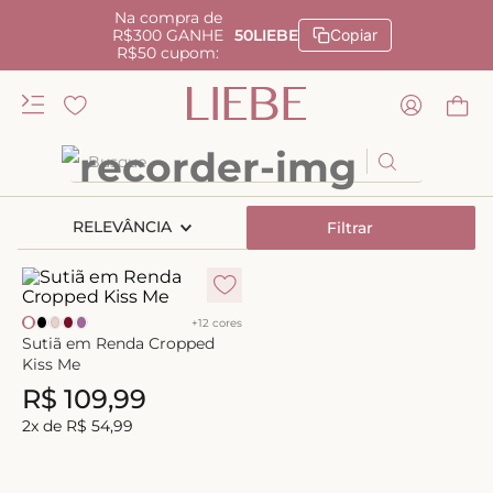
Na compra de
R$300 GANHE
50LIEBE
Copiar
R$50 cupom:
Busque
TERMOS MAIS BUSCADOS
RELEVÂNCIA
Filtrar
1
º
kiss me
2
º
camisola
3
º
sutiã
+
12
cores
Sutiã em Renda Cropped
4
º
calcinha renda
Kiss Me
R$
109
,
99
5
º
anatomic
2
x de
R$
54
,
99
6
º
calcinha alta
7
º
triangulo