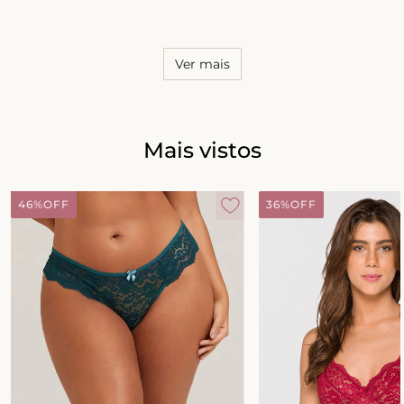
8
º
biquini
9
º
calcinha
Ver mais
10
º
short doll
Mais vistos
46%
OFF
36%
OFF