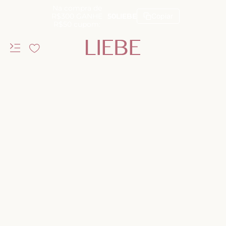
Na compra de
R$300 GANHE
50LIEBE
Copiar
R$50 cupom: