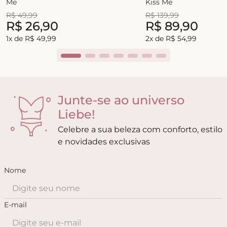
Me
Kiss Me
R$
49
,
99
R$
139
,
99
R$
26
,
90
R$
89
,
90
1
x de
R$
49
,
99
2
x de
R$
54
,
99
Junte-se ao universo
Liebe!
Celebre a sua beleza com conforto, estilo
e novidades exclusivas
Nome
E-mail