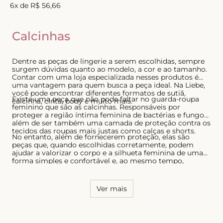
6
x de
R$
56
,
66
8
º
biquini
9
º
calcinha
Calcinhas
10
º
short doll
Dentre as peças de lingerie a serem escolhidas, sempre
surgem dúvidas quanto ao modelo, a cor e ao tamanho.
Contar com uma loja especializada nesses produtos é
uma vantagem para quem busca a peça ideal. Na Liebe,
você pode encontrar diferentes formatos de sutiã,
Existe uma peça que não pode faltar no guarda-roupa
calcinha, cinta, body e muito mais.
feminino que são as calcinhas. Responsáveis por
proteger a região íntima feminina de bactérias e fungos,
além de ser também uma camada de proteção contra os
tecidos das roupas mais justas como calças e shorts.
No entanto, além de fornecerem proteção, elas são
peças que, quando escolhidas corretamente, podem
ajudar a valorizar o corpo e a silhueta feminina de uma
forma simples e confortável e, ao mesmo tempo,
sensual. Por essa razão, é necessário conhecer o seu
corpo e saber quais os modelos que possuem melhor
caimento, tanto para as calcinhas quanto para os sutiãs.
Ver mais