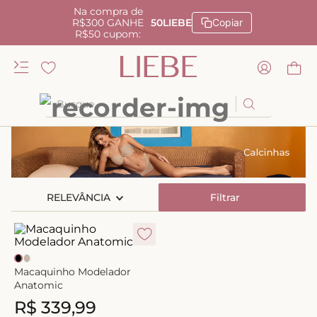
Na compra de
R$300 GANHE
50LIEBE
Copiar
R$50 cupom:
Busque
TERMOS MAIS BUSCADOS
1
º
kiss me
2
º
camisola
RELEVÂNCIA
Filtrar
3
º
sutiã
4
º
calcinha renda
5
º
anatomic
Macaquinho Modelador
6
º
calcinha alta
Anatomic
R$
339
,
99
7
º
triangulo