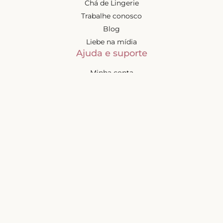
Chá de Lingerie
Trabalhe conosco
Blog
Liebe na mídia
Ajuda e suporte
Minha conta
Política de privacidade
Política de cashback
Trocas e devoluções
Frete e entregas
Mapa do site
Contatos
Atendimento de segunda à
sexta-feira das 9h às 17h
(exceto feriados)
📧
sac@liebelingerie.com.br