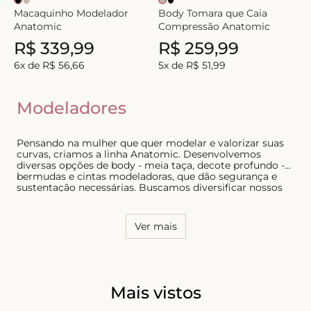
Macaquinho Modelador
Body Tomara que Caia
Anatomic
Compressão Anatomic
R$
339
,
99
R$
259
,
99
6
x de
R$
56
,
66
5
x de
R$
51
,
99
Modeladores
Pensando na mulher que quer modelar e valorizar suas
curvas, criamos a linha Anatomic. Desenvolvemos
diversas opções de body - meia taça, decote profundo -
bermudas e cintas modeladoras, que dão segurança e
sustentação necessárias. Buscamos diversificar nossos
modeladores, e por isso temos peças com baixa, média e
alta compressão, para atender às suas necessidades.
Ver mais
Mais vistos