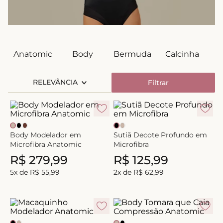
8
º
short doll
9
º
biquini
10
º
calcinha
Anatomic
Body
Bermuda
Calcinha
RELEVÂNCIA
Filtrar
Body Modelador em
Sutiã Decote Profundo em
Microfibra Anatomic
Microfibra
R$
279
,
99
R$
125
,
99
5
x de
R$
55
,
99
2
x de
R$
62
,
99