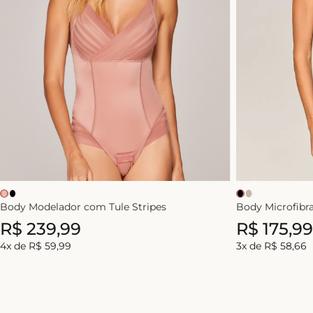
Body Modelador com Tule Stripes
Body Microfibr
R$
239
,
99
R$
175
,
99
4
x de
R$
59
,
99
3
x de
R$
58
,
66