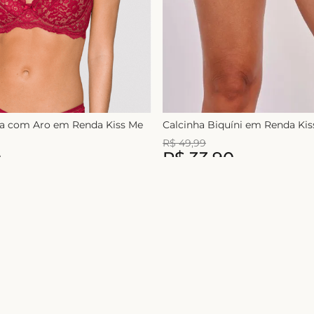
ça com Aro em Renda Kiss Me
Calcinha Biquíni em Renda Ki
R$
49
,
99
0
R$
33
,
90
1
x de
R$
49
,
99
Nome