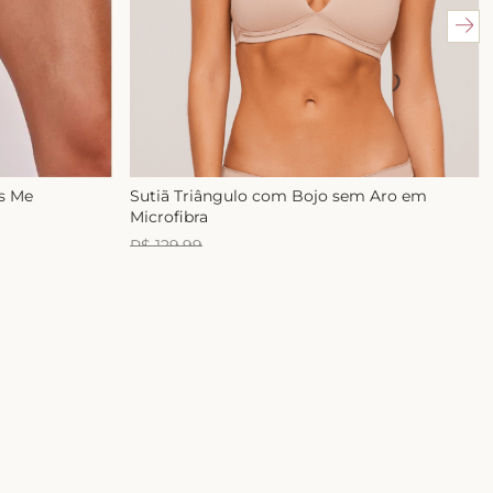
ss Me
Sutiã Triângulo com Bojo sem Aro em
Microfibra
R$
129
,
99
R$
99
,
99
1
x de
R$
99
,
99
E-mail
ASSINAR