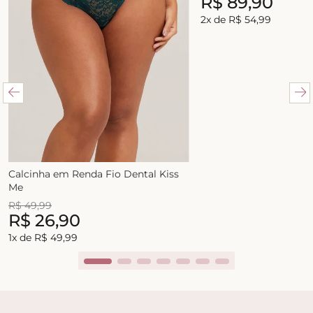
R$
89
,
90
2
x de
R$
54
,
99
Calcinha em Renda Fio Dental Kiss
Me
R$
49
,
99
R$
26
,
90
1
x de
R$
49
,
99