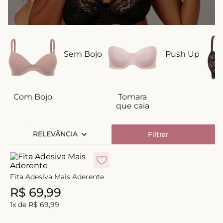
8
º
short doll
9
º
biquini
10
º
calcinha
Sem Bojo
Push Up
Com Bojo
Tomara
T
que caia
RELEVÂNCIA
Filtrar
Fita Adesiva Mais Aderente
R$
69
,
99
1
x de
R$
69
,
99