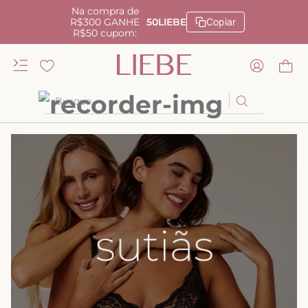
Na compra de
R$300 GANHE
50LIEBE
Copiar
R$50 cupom:
Busque
TERMOS MAIS BUSCADOS
1
º
kiss me
2
º
camisola
3
º
sutiã
4
º
calcinha renda
5
º
anatomic
6
º
calcinha alta
7
º
triangulo