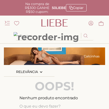
Na compra de
R$300 GANHE
50LIEBE
Copiar
R$50 cupom:
Busque
TERMOS MAIS BUSCADOS
1
º
kiss me
2
º
camisola
RELEVÂNCIA
3
º
sutiã
4
º
calcinha renda
OOPS!
5
º
anatomic
6
º
calcinha alta
Nenhum produto encontrado
7
º
triangulo
O que eu devo fazer?