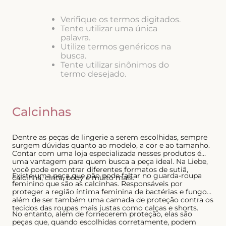
8
º
short doll
Verifique os termos digitados.
Tente utilizar uma única
9
º
biquini
palavra.
10
º
calcinha
Utilize termos genéricos na
busca.
Tente utilizar sinônimos do
termo desejado.
Calcinhas
Dentre as peças de lingerie a serem escolhidas, sempre
surgem dúvidas quanto ao modelo, a cor e ao tamanho.
Contar com uma loja especializada nesses produtos é
uma vantagem para quem busca a peça ideal. Na Liebe,
você pode encontrar diferentes formatos de sutiã,
Existe uma peça que não pode faltar no guarda-roupa
calcinha, cinta, body e muito mais.
feminino que são as calcinhas. Responsáveis por
proteger a região íntima feminina de bactérias e fungos,
além de ser também uma camada de proteção contra os
tecidos das roupas mais justas como calças e shorts.
No entanto, além de fornecerem proteção, elas são
peças que, quando escolhidas corretamente, podem