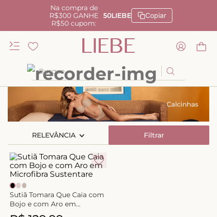
Na compra de
R$300 GANHE
50LIEBE
Copiar
R$50 cupom:
Busque
TERMOS MAIS BUSCADOS
1
º
kiss me
2
º
camisola
RELEVÂNCIA
Filtrar
3
º
sutiã
4
º
calcinha renda
5
º
calcinha alta
6
º
anatomic
Sutiã Tomara Que Caia com
Bojo e com Aro em
7
º
triangulo
Microfibra Sustentare