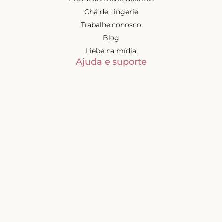
Chá de Lingerie
Trabalhe conosco
Blog
Liebe na mídia
Ajuda e suporte
Minha conta
Política de privacidade
Trocas e devoluções
Frete e entregas
Mapa do site
Contatos
Atendimento de segunda à
sexta-feira das 9h às 17h
(exceto feriados)
📧
sac@liebelingerie.com.br