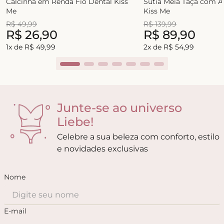
Calcinha em Renda Fio Dental Kiss
Sutiã Meia Taça com 
Me
Kiss Me
R$
49
,
99
R$
139
,
99
R$
26
,
90
R$
89
,
90
1
x de
R$
49
,
99
2
x de
R$
54
,
99
Junte-se ao universo
Liebe!
Celebre a sua beleza com conforto, estilo
e novidades exclusivas
Nome
E-mail