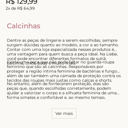
R$
129
,
99
8
º
short doll
2
x de
R$
64
,
99
9
º
biquini
Calcinhas
10
º
calcinha
Dentre as peças de lingerie a serem escolhidas, sempre
surgem dúvidas quanto ao modelo, a cor e ao tamanho.
Contar com uma loja especializada nesses produtos é
uma vantagem para quem busca a peça ideal. Na Liebe,
você pode encontrar diferentes formatos de sutiã,
Existe uma peça que não pode faltar no guarda-roupa
calcinha, cinta, body e muito mais.
feminino que são as calcinhas. Responsáveis por
proteger a região íntima feminina de bactérias e fungos,
além de ser também uma camada de proteção contra os
tecidos das roupas mais justas como calças e shorts.
No entanto, além de fornecerem proteção, elas são
peças que, quando escolhidas corretamente, podem
ajudar a valorizar o corpo e a silhueta feminina de uma
forma simples e confortável e, ao mesmo tempo,
sensual. Por essa razão, é necessário conhecer o seu
corpo e saber quais os modelos que possuem melhor
caimento, tanto para as calcinhas quanto para os sutiãs.
Ver mais