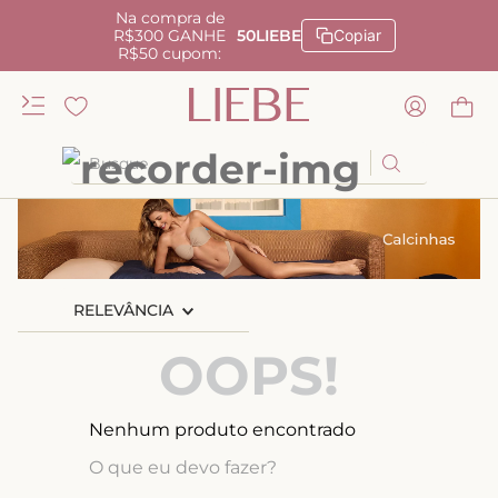
Na compra de
R$300 GANHE
50LIEBE
Copiar
R$50 cupom:
Busque
TERMOS MAIS BUSCADOS
1
º
kiss me
2
º
camisola
RELEVÂNCIA
3
º
sutiã
OOPS!
4
º
calcinha renda
5
º
anatomic
Nenhum produto encontrado
6
º
calcinha alta
O que eu devo fazer?
7
º
triangulo