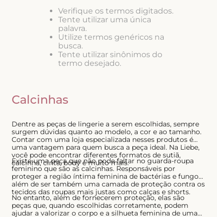
8
º
short doll
Verifique os termos digitados.
Tente utilizar uma única
9
º
biquini
palavra.
Utilize termos genéricos na
10
º
calcinha
busca.
Tente utilizar sinônimos do
termo desejado.
Calcinhas
Dentre as peças de lingerie a serem escolhidas, sempre
surgem dúvidas quanto ao modelo, a cor e ao tamanho.
Contar com uma loja especializada nesses produtos é
uma vantagem para quem busca a peça ideal. Na Liebe,
você pode encontrar diferentes formatos de sutiã,
Existe uma peça que não pode faltar no guarda-roupa
calcinha, cinta, body e muito mais.
feminino que são as calcinhas. Responsáveis por
proteger a região íntima feminina de bactérias e fungos,
além de ser também uma camada de proteção contra os
tecidos das roupas mais justas como calças e shorts.
No entanto, além de fornecerem proteção, elas são
peças que, quando escolhidas corretamente, podem
ajudar a valorizar o corpo e a silhueta feminina de uma