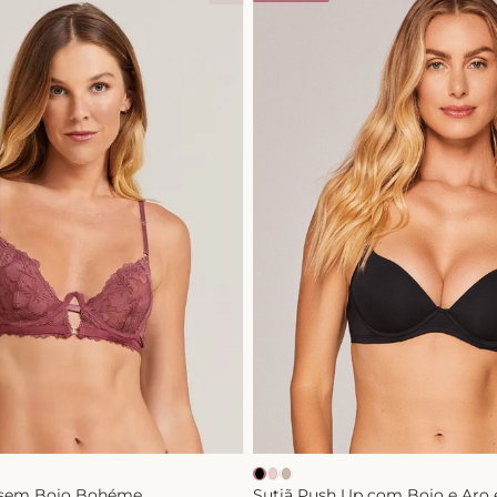
t sem Bojo Bohéme
Sutiã Push Up com Bojo e Aro 