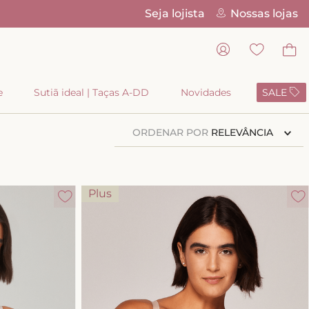
Seja lojista
Nossas lojas
Parcelamento 
e
Sutiã ideal | Taças A-DD
Novidades
SALE
ORDENAR POR
RELEVÂNCIA
Plus