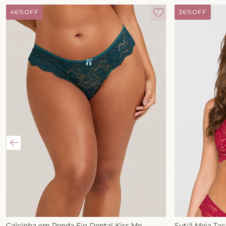
46%
OFF
36%
OFF
Calcinha em Renda Fio Dental Kiss Me
Sutiã Meia Ta