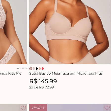
+
4
cores
enda Kiss Me
Sutiã Básico Meia Taça em Microfibra Plus
R$
145
,
99
2
x de
R$
72
,
99
47%
OFF