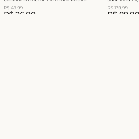
R$
49
,
99
R$
139
,
99
R$
26
,
90
R$
89
,
9
1
x de
R$
49
,
99
2
x de
R$
54
,
99
Junte-se ao universo Liebe!
Celebre a sua beleza com conforto, estilo e
novidades exclusivas
Sobre
Quem somos
Nossas lojas
Seja uma Creator