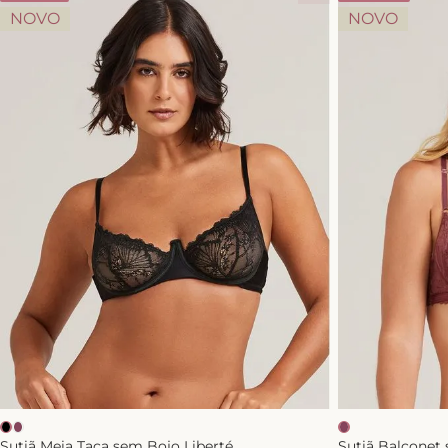
NOVO
NOVO
Sutiã Meia Taça sem Bojo Liberté
Sutiã Balcone