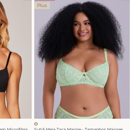
Plus
em Microfibra
Sutiã Meia Taça Marine - Tamanhos Maiores