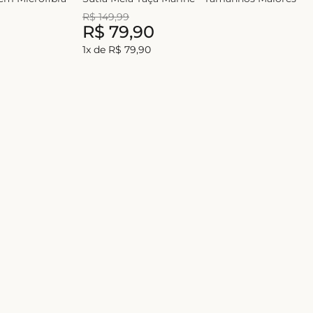
R$
149
,
99
R$
79
,
90
1
x de
R$
79
,
90