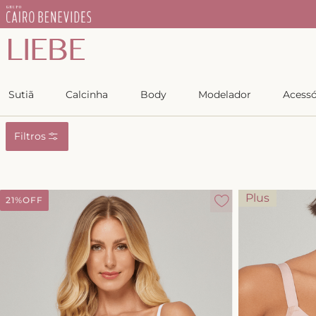
IEBE
Copiar
Sutiã
Calcinha
Body
Modelador
Acessó
Filtros
Plus
21%
OFF