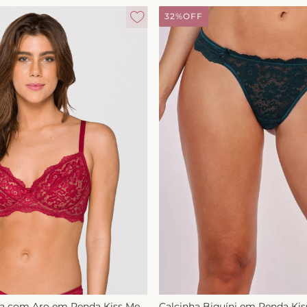
32%
OFF
ça com Aro em Renda Kiss Me
Calcinha Biquíni em Renda Ki