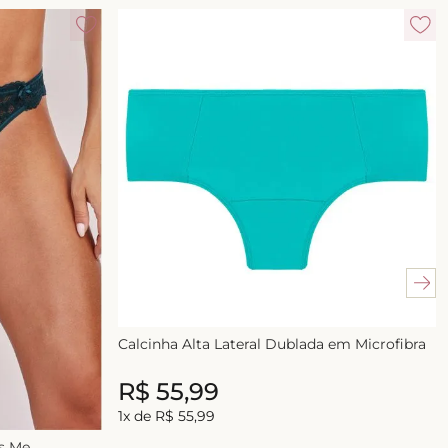
Calcinha Alta Lateral Dublada em Microfibra
R$
55
,
99
R$
55
,
99
1
x de
R$
55
,
99
ss Me