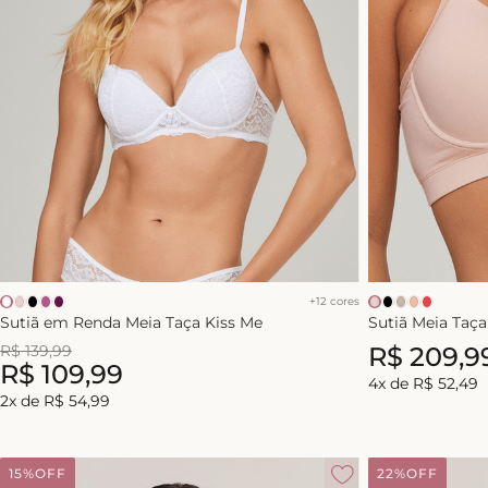
+
12
cores
Sutiã em Renda Meia Taça Kiss Me
Sutiã Meia Taç
R$
139
,
99
R$
209
,
9
R$
109
,
99
4
x de
R$
52
,
49
2
x de
R$
54
,
99
15%
OFF
22%
OFF