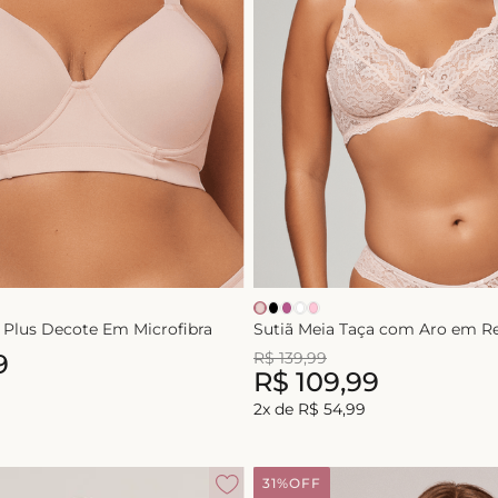
10
º
plus
a Plus Decote Em Microfibra
Sutiã Meia Taça com Aro em R
9
R$
139
,
99
R$
109
,
99
2
x de
R$
54
,
99
31%
OFF