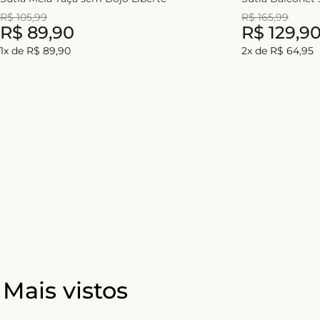
R$
105
,
99
R$
165
,
99
R$
89
,
90
R$
129
,
9
1
x de
R$
89
,
90
2
x de
R$
64
,
95
Mais vistos