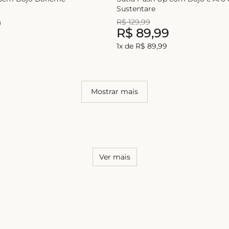
Sustentare
0
R$
129
,
99
R$
89
,
99
1
x de
R$
89
,
99
Mostrar mais
Ver mais