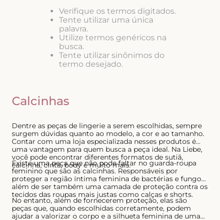
8
º
short doll
Verifique os termos digitados.
Tente utilizar uma única
9
º
biquini
palavra.
Utilize termos genéricos na
10
º
calcinha
busca.
Tente utilizar sinônimos do
termo desejado.
Calcinhas
Dentre as peças de lingerie a serem escolhidas, sempre
surgem dúvidas quanto ao modelo, a cor e ao tamanho.
Contar com uma loja especializada nesses produtos é
uma vantagem para quem busca a peça ideal. Na Liebe,
você pode encontrar diferentes formatos de sutiã,
Existe uma peça que não pode faltar no guarda-roupa
calcinha, cinta, body e muito mais.
feminino que são as calcinhas. Responsáveis por
proteger a região íntima feminina de bactérias e fungos,
além de ser também uma camada de proteção contra os
tecidos das roupas mais justas como calças e shorts.
No entanto, além de fornecerem proteção, elas são
peças que, quando escolhidas corretamente, podem
ajudar a valorizar o corpo e a silhueta feminina de uma