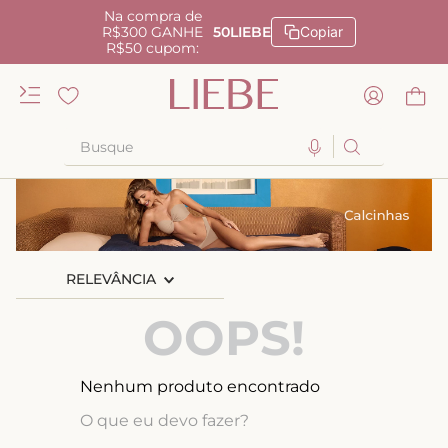
Na compra de
R$300 GANHE
50LIEBE
Copiar
R$50 cupom:
Busque
TERMOS MAIS BUSCADOS
1
º
kiss me
2
º
camisola
RELEVÂNCIA
3
º
sutiã
OOPS!
4
º
calcinha renda
5
º
anatomic
Nenhum produto encontrado
6
º
calcinha alta
O que eu devo fazer?
7
º
triangulo