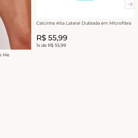
Calcinha Alta Lateral Dublada em Microfibra
R$
55
,
99
R$
55
,
99
1
x de
R$
55
,
99
ss Me
E-mail
ASSINAR
 com a nossa
Política de Privacidade