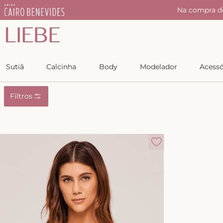
r
Na compra d
Sutiã
Calcinha
Body
Modelador
Acessó
Filtros