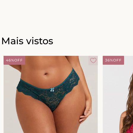
Mais vistos
46%
OFF
36%
OFF