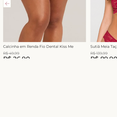
Calcinha em Renda Fio Dental Kiss Me
Sutiã Meia Ta
R$
49
,
99
R$
139
,
99
R$
26
,
90
R$
89
,
9
1
x de
R$
49
,
99
2
x de
R$
54
,
99
Junte-se ao universo Liebe!
Celebre a sua beleza com conforto, estilo e
novidades exclusivas