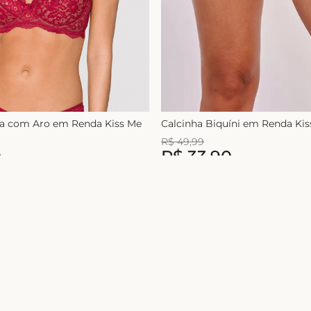
ça com Aro em Renda Kiss Me
Calcinha Biquíni em Renda Ki
R$
49
,
99
0
R$
33
,
90
1
x de
R$
49
,
99
Nome
Ao se cadastrar você concorda