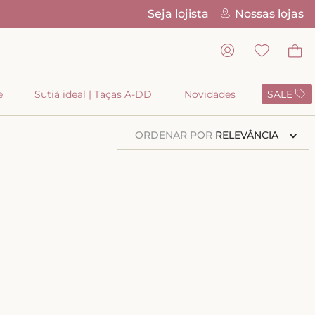
Seja lojista
Nossas lojas
Pix Parc
e
Sutiã ideal | Taças A-DD
Novidades
SALE
ORDENAR POR
RELEVÂNCIA