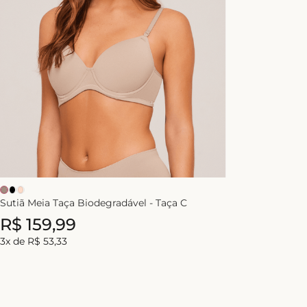
Sutiã Meia Taça Biodegradável - Taça C
R$
159
,
99
3
x de
R$
53
,
33