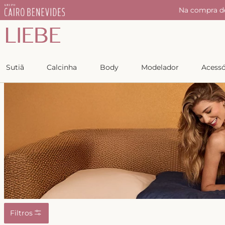
r
Na compra d
Sutiã
Calcinha
Body
Modelador
Acessó
Filtros