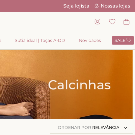
Seja lojista
Nossas lojas
Pix Parc
e
Sutiã ideal | Taças A-DD
Novidades
SALE
ORDENAR POR
RELEVÂNCIA