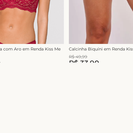
ça com Aro em Renda Kiss Me
Calcinha Biquíni em Renda Ki
R$
49
,
99
0
R$
33
,
90
1
x de
R$
49
,
99
Nome
Ao se cadastrar você concorda