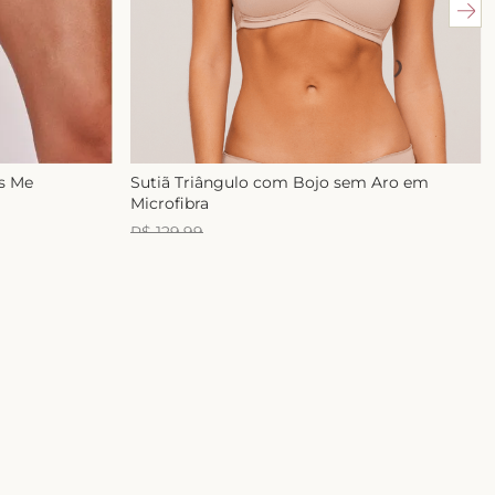
ss Me
Sutiã Triângulo com Bojo sem Aro em
Microfibra
R$
129
,
99
R$
99
,
99
1
x de
R$
99
,
99
E-mail
ASSINAR
 com a nossa
Política de Privacidade