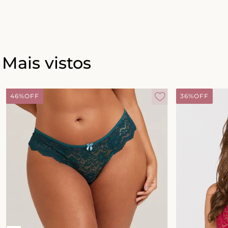
Mais vistos
46%
OFF
36%
OFF