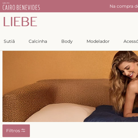
Na compra de R$300 GANHE R$50 utilizando o cupom:
50
Sutiã
Calcinha
Body
Modelador
Acessó
Filtros