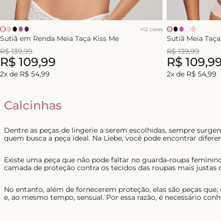
+
12
cores
Sutiã em Renda Meia Taça Kiss Me
Sutiã Meia Taç
R$
139
,
99
R$
139
,
99
R$
109
,
99
R$
109
,
9
2
x de
R$
54
,
99
2
x de
R$
54
,
99
Calcinhas
Dentre as peças de lingerie a serem escolhidas, sempre surg
quem busca a peça ideal. Na Liebe, você pode encontrar diferen
Existe uma peça que não pode faltar no guarda-roupa feminino
camada de proteção contra os tecidos das roupas mais justas 
No entanto, além de fornecerem proteção, elas são peças que,
e, ao mesmo tempo, sensual. Por essa razão, é necessário conh