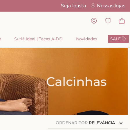
Seja lojista
Nossas lojas
Pix Parcelado em 4x sem juros
e
Sutiã ideal | Taças A-DD
Novidades
SALE
ORDENAR POR
RELEVÂNCIA