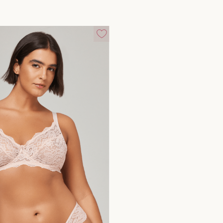
10
º
calcinha