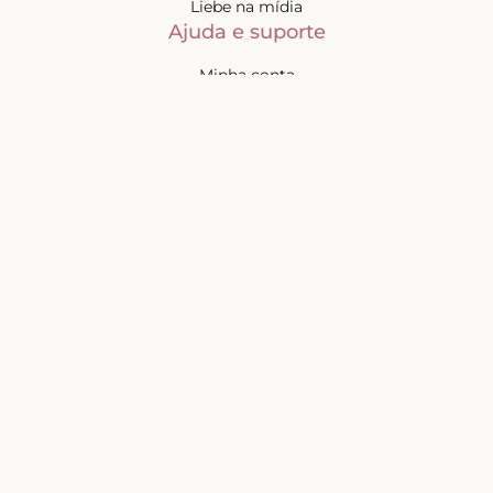
Liebe na mídia
Ajuda e suporte
Minha conta
Política de privacidade
Política de cashback
Trocas e devoluções
Frete e entregas
Mapa do site
Contatos
Atendimento de segunda à
sexta-feira das 9h às 17h
(exceto feriados)
📧
sac@liebelingerie.com.br
Pagamento