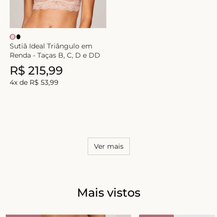
Sutiã Ideal Triângulo em
Renda - Taças B, C, D e DD
R$
215
,
99
4
x de
R$
53
,
99
Ver mais
Mais vistos