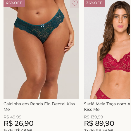
46%
OFF
36%
OFF
Calcinha em Renda Fio Dental Kiss
Sutiã Meia Taça com 
Me
Kiss Me
R$
49
,
99
R$
139
,
99
R$
26
,
90
R$
89
,
90
1
x de
R$
49
,
99
2
x de
R$
54
,
99