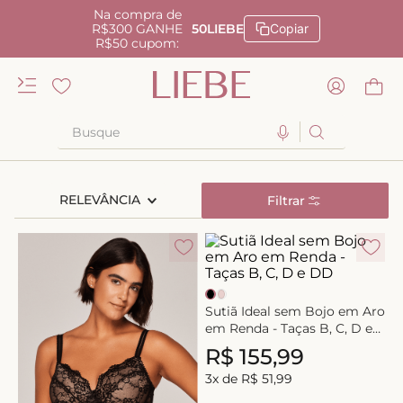
Na compra de
R$300 GANHE
50LIEBE
Copiar
R$50 cupom:
Busque
TERMOS MAIS BUSCADOS
RELEVÂNCIA
Filtrar
1
º
kiss me
2
º
camisola
3
º
sutiã
4
º
calcinha renda
Sutiã Ideal sem Bojo em Aro
5
º
anatomic
em Renda - Taças B, C, D e
DD
R$
155
,
99
6
º
calcinha alta
3
x de
R$
51
,
99
7
º
triangulo