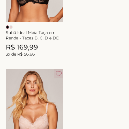
8
º
short doll
9
º
biquini
10
º
calcinha
Sutiã Ideal Meia Taça em
Renda - Taças B, C, D e DD
R$
169
,
99
3
x de
R$
56
,
66