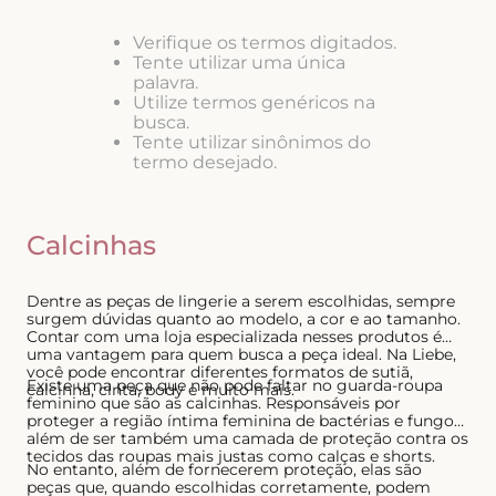
8
º
short doll
Verifique os termos digitados.
Tente utilizar uma única
9
º
biquini
palavra.
10
º
calcinha
Utilize termos genéricos na
busca.
Tente utilizar sinônimos do
termo desejado.
Calcinhas
Dentre as peças de lingerie a serem escolhidas, sempre
surgem dúvidas quanto ao modelo, a cor e ao tamanho.
Contar com uma loja especializada nesses produtos é
uma vantagem para quem busca a peça ideal. Na Liebe,
você pode encontrar diferentes formatos de sutiã,
Existe uma peça que não pode faltar no guarda-roupa
calcinha, cinta, body e muito mais.
feminino que são as calcinhas. Responsáveis por
proteger a região íntima feminina de bactérias e fungos,
além de ser também uma camada de proteção contra os
tecidos das roupas mais justas como calças e shorts.
No entanto, além de fornecerem proteção, elas são
peças que, quando escolhidas corretamente, podem