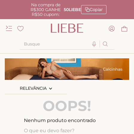
Na compra de
R$300 GANHE
50LIEBE
Copiar
R$50 cupom:
Busque
TERMOS MAIS BUSCADOS
1
º
kiss me
2
º
camisola
RELEVÂNCIA
3
º
sutiã
4
º
calcinha renda
OOPS!
5
º
anatomic
6
º
calcinha alta
Nenhum produto encontrado
7
º
triangulo
O que eu devo fazer?