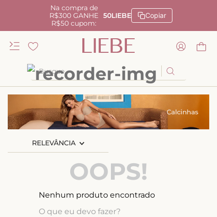
Na compra de
R$300 GANHE
50LIEBE
Copiar
R$50 cupom:
Busque
TERMOS MAIS BUSCADOS
1
º
kiss me
2
º
camisola
RELEVÂNCIA
3
º
sutiã
4
º
calcinha renda
OOPS!
5
º
anatomic
6
º
calcinha alta
Nenhum produto encontrado
7
º
triangulo
O que eu devo fazer?