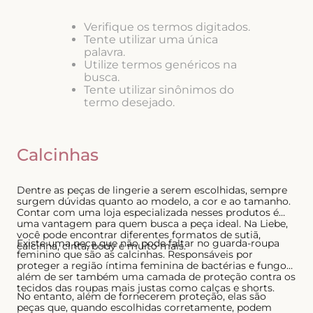
8
º
biquini
Verifique os termos digitados.
Tente utilizar uma única
9
º
calcinha
palavra.
10
º
short doll
Utilize termos genéricos na
busca.
Tente utilizar sinônimos do
termo desejado.
Calcinhas
Dentre as peças de lingerie a serem escolhidas, sempre
surgem dúvidas quanto ao modelo, a cor e ao tamanho.
Contar com uma loja especializada nesses produtos é
uma vantagem para quem busca a peça ideal. Na Liebe,
você pode encontrar diferentes formatos de sutiã,
Existe uma peça que não pode faltar no guarda-roupa
calcinha, cinta, body e muito mais.
feminino que são as calcinhas. Responsáveis por
proteger a região íntima feminina de bactérias e fungos,
além de ser também uma camada de proteção contra os
tecidos das roupas mais justas como calças e shorts.
No entanto, além de fornecerem proteção, elas são
peças que, quando escolhidas corretamente, podem