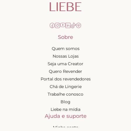
Sobre
Quem somos
Nossas Lojas
Seja uma Creator
Quero Revender
Portal dos revendedores
Chá de Lingerie
Trabalhe conosco
Blog
Liebe na mídia
Ajuda e suporte
Minha conta