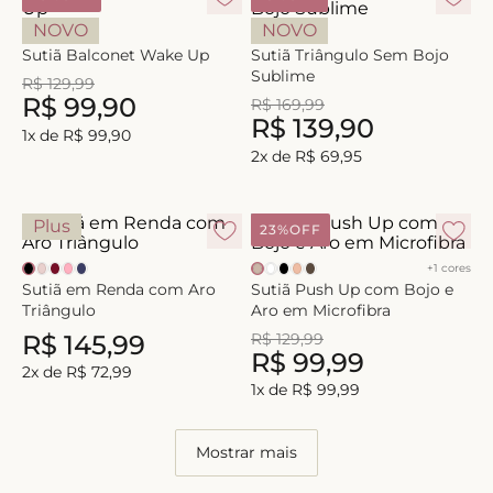
NOVO
NOVO
Sutiã Balconet Wake Up
Sutiã Triângulo Sem Bojo
Sublime
R$
129
,
99
R$
99
,
90
R$
169
,
99
R$
139
,
90
1
x de
R$
99
,
90
2
x de
R$
69
,
95
Plus
23%
OFF
+
1
cores
Sutiã em Renda com Aro
Sutiã Push Up com Bojo e
Triângulo
Aro em Microfibra
R$
145
,
99
R$
129
,
99
R$
99
,
99
2
x de
R$
72
,
99
1
x de
R$
99
,
99
Mostrar mais