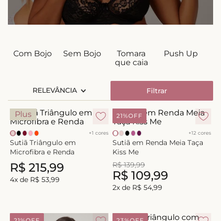
8
º
biquini
9
º
calcinha
10
º
short doll
Com Bojo
Sem Bojo
Tomara
Push Up
T
que caia
RELEVÂNCIA
Filtrar
Plus
21%
OFF
+
1
cores
+
12
cores
Sutiã Triângulo em
Sutiã em Renda Meia Taça
Microfibra e Renda
Kiss Me
R$
215
,
99
R$
139
,
99
R$
109
,
99
4
x de
R$
53
,
99
2
x de
R$
54
,
99
21%
OFF
23%
OFF