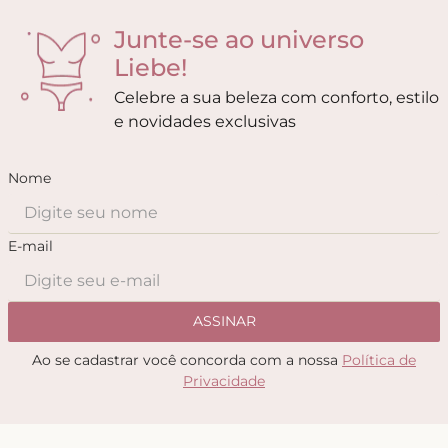
Junte-se ao universo
Liebe!
Celebre a sua beleza com conforto, estilo
e novidades exclusivas
Nome
E-mail
ASSINAR
Ao se cadastrar você concorda com a nossa
Política de
Privacidade