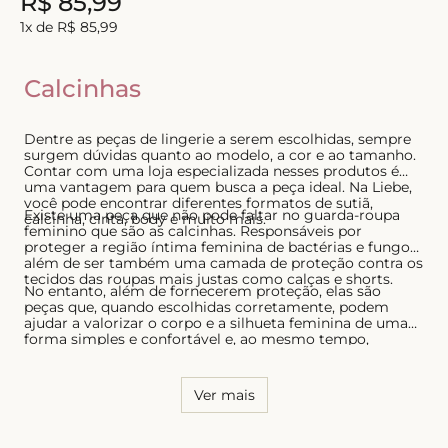
R$
85
,
99
8
º
short doll
1
x de
R$
85
,
99
9
º
biquini
Calcinhas
10
º
calcinha
Dentre as peças de lingerie a serem escolhidas, sempre
surgem dúvidas quanto ao modelo, a cor e ao tamanho.
Contar com uma loja especializada nesses produtos é
uma vantagem para quem busca a peça ideal. Na Liebe,
você pode encontrar diferentes formatos de sutiã,
Existe uma peça que não pode faltar no guarda-roupa
calcinha, cinta, body e muito mais.
feminino que são as calcinhas. Responsáveis por
proteger a região íntima feminina de bactérias e fungos,
além de ser também uma camada de proteção contra os
tecidos das roupas mais justas como calças e shorts.
No entanto, além de fornecerem proteção, elas são
peças que, quando escolhidas corretamente, podem
ajudar a valorizar o corpo e a silhueta feminina de uma
forma simples e confortável e, ao mesmo tempo,
sensual. Por essa razão, é necessário conhecer o seu
corpo e saber quais os modelos que possuem melhor
caimento, tanto para as calcinhas quanto para os sutiãs.
Ver mais