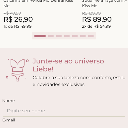
Calcinha em Renda Fio Dental Kiss
Sutiã Meia Taça com 
Me
Kiss Me
R$
49
,
99
R$
139
,
99
R$
26
,
90
R$
89
,
90
1
x de
R$
49
,
99
2
x de
R$
54
,
99
Junte-se ao universo
Liebe!
Celebre a sua beleza com conforto, estilo
e novidades exclusivas
Nome
E-mail