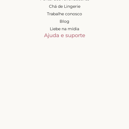
Chá de Lingerie
Trabalhe conosco
Blog
Liebe na mídia
Ajuda e suporte
Minha conta
Política de privacidade
Trocas e devoluções
Frete e entregas
Mapa do site
Contatos
Atendimento de segunda à
sexta-feira das 9h às 17h
(exceto feriados)
📧
sac@liebelingerie.com.br