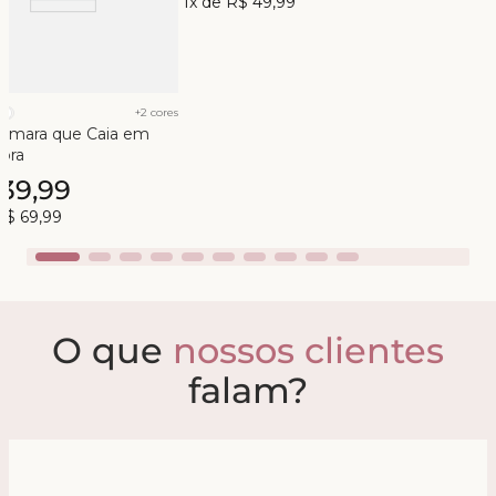
1
x de
R$
49
,
99
+
2
cores
Tomara que Caia em
ibra
139
,
99
R$
69
,
99
O que
nossos clientes
falam?