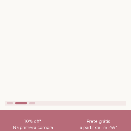
8
º
biquini
9
º
calcinha
10
º
short doll
10% off*
Frete grátis
Na primeira compra
a partir de R$ 259*