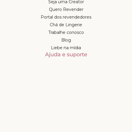
Seja uma Creator
Quero Revender
Portal dos revendedores
Chá de Lingerie
Trabalhe conosco
Blog
Liebe na mídia
Ajuda e suporte
Minha conta
Política de privacidade
Política de cashback
Trocas e devoluções
Frete e entregas
Mapa do site
Contatos
Atendimento de segunda à
sexta-feira das 9h às 17h