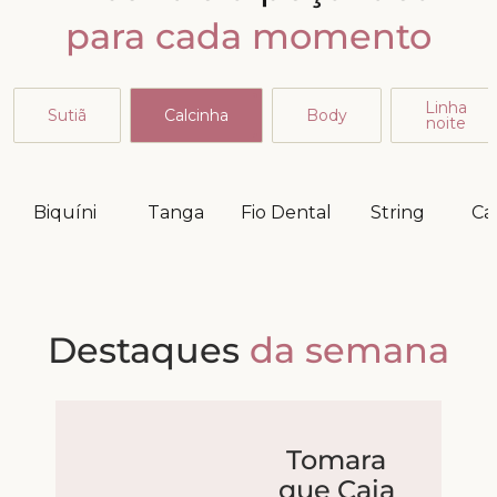
para cada momento
Linha
Sutiã
Calcinha
Body
noite
Biquíni
Tanga
Fio Dental
String
Ca
Destaques
da semana
Tomara
que Caia