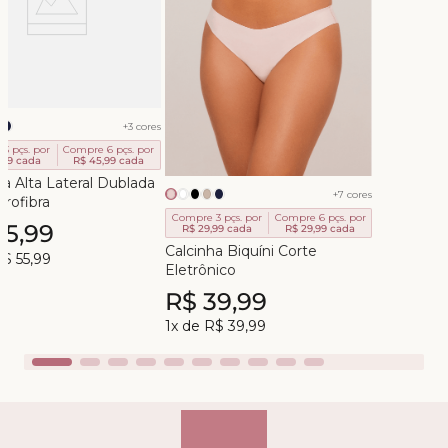
+
3
cores
3 pçs. por
Compre 6 pçs. por
,99
cada
R$ 45,99
cada
ha Alta Lateral Dublada
+
7
cores
rofibra
Compre 3 pçs. por
Compre 6 pçs. por
55
,
99
R$ 29,99
cada
R$ 29,99
cada
Calcinha Biquíni Corte
R$
55
,
99
Eletrônico
R$
39
,
99
1
x de
R$
39
,
99