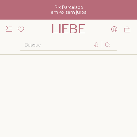
Pix Parcelado
em 4x sem juros
Busque
TERMOS MAIS BUSCADOS
1
º
kiss me
2
º
camisola
3
º
sutiã
4
º
calcinha renda
5
º
anatomic
6
º
calcinha alta
7
º
triangulo