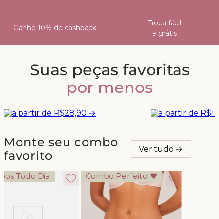
Troca fácil
Ganhe 10% de cashback
e grátis
Suas peças favoritas
SUTIÃS
CALC
por menos
a partir de R$28,90 →
a partir 
Monte seu combo
Ver tudo →
favorito
bos Todo Dia
Combo Perfeito ♥