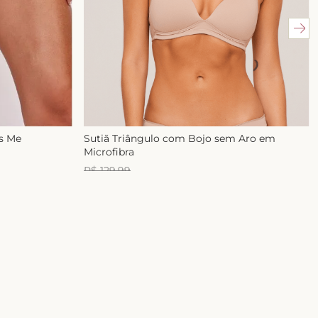
ss Me
Sutiã Triângulo com Bojo sem Aro em
Microfibra
R$
129
,
99
R$
99
,
99
1
x de
R$
99
,
99
E-mail
ASSINAR