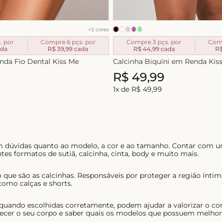
+
2
cores
. por
Compre 6 pçs. por
Compre 3 pçs. por
Comp
da
R$ 39,99
cada
R$ 44,99
cada
R$
nda Fio Dental Kiss Me
Calcinha Biquíni em Renda Kis
R$
49
,
99
1
x de
R$
49
,
99
em dúvidas quanto ao modelo, a cor e ao tamanho. Contar com u
tes formatos de sutiã, calcinha, cinta, body e muito mais.
 que são as calcinhas. Responsáveis por proteger a região ínt
como calças e shorts.
 quando escolhidas corretamente, podem ajudar a valorizar o co
ecer o seu corpo e saber quais os modelos que possuem melhor c