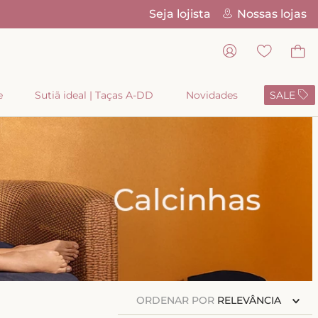
Seja lojista
Nossas lojas
Parcelamento 
e
Sutiã ideal | Taças A-DD
Novidades
SALE
ORDENAR POR
RELEVÂNCIA