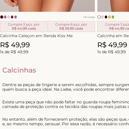
+
9
cores
Compre 3 pçs. por
Compre 6 pçs. por
Compre 3 pçs
R$ 44,99
cada
R$ 39,99
cada
R$ 44,99
ca
Calcinha Caleçon em Renda Kiss Me
Calcinha em Re
R$
49
,
99
R$
49
,
99
1
x de
R$
49
,
99
1
x de
R$
49
,
99
Calcinhas
Dentre as peças de lingerie a serem escolhidas, sempre surg
quem busca a peça ideal. Na Liebe, você pode encontrar diferen
Existe uma peça que não pode faltar no guarda-roupa feminino
camada de proteção contra os tecidos das roupas mais justas 
No entanto, além de fornecerem proteção, elas são peças que,
e, ao mesmo tempo, sensual. Por essa razão, é necessário conh