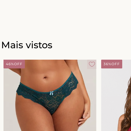
Mais vistos
46%
OFF
36%
OFF