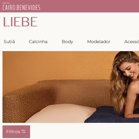
IEBE
Copiar
Sutiã
Calcinha
Body
Modelador
Acessó
Filtros