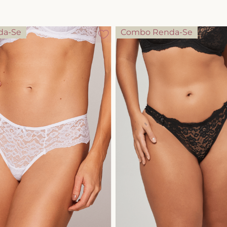
10
º
calcinha
da-Se
Combo Renda-Se