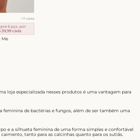
+
7
cores
re 6 pçs. por
 39,99
cada
s Me
ma loja especializada nesses produtos é uma vantagem para
ima feminina de bactérias e fungos, além de ser também uma
rpo e a silhueta feminina de uma forma simples e confortável
aimento, tanto para as calcinhas quanto para os sutiãs.