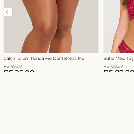
Calcinha em Renda Fio Dental Kiss Me
Sutiã Meia Ta
R$
49
,
99
R$
139
,
99
R$
26
,
90
R$
89
,
9
1
x de
R$
49
,
99
2
x de
R$
54
,
99
Junte-se ao universo Liebe!
Celebre a sua beleza com conforto, estilo e