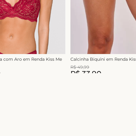
ça com Aro em Renda Kiss Me
Calcinha Biquíni em Renda Ki
R$
49
,
99
0
R$
33
,
90
1
x de
R$
49
,
99
Nome