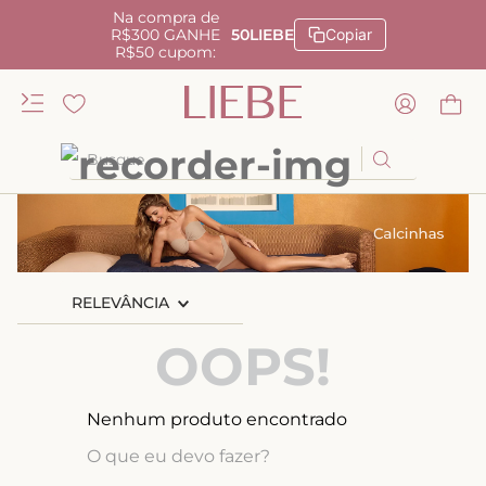
Na compra de
R$300 GANHE
50LIEBE
Copiar
R$50 cupom:
Busque
TERMOS MAIS BUSCADOS
1
º
kiss me
2
º
camisola
RELEVÂNCIA
3
º
sutiã
OOPS!
4
º
calcinha renda
5
º
calcinha alta
Nenhum produto encontrado
6
º
anatomic
O que eu devo fazer?
7
º
triangulo