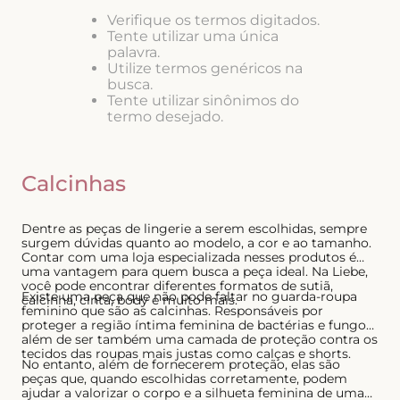
8
º
short doll
Verifique os termos digitados.
Tente utilizar uma única
9
º
biquini
palavra.
Utilize termos genéricos na
10
º
calcinha
busca.
Tente utilizar sinônimos do
termo desejado.
Calcinhas
Dentre as peças de lingerie a serem escolhidas, sempre
surgem dúvidas quanto ao modelo, a cor e ao tamanho.
Contar com uma loja especializada nesses produtos é
uma vantagem para quem busca a peça ideal. Na Liebe,
você pode encontrar diferentes formatos de sutiã,
Existe uma peça que não pode faltar no guarda-roupa
calcinha, cinta, body e muito mais.
feminino que são as calcinhas. Responsáveis por
proteger a região íntima feminina de bactérias e fungos,
além de ser também uma camada de proteção contra os
tecidos das roupas mais justas como calças e shorts.
No entanto, além de fornecerem proteção, elas são
peças que, quando escolhidas corretamente, podem
ajudar a valorizar o corpo e a silhueta feminina de uma