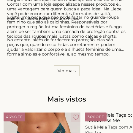
Contar com uma loja especializada nesses produtos é
uma vantagem para quem busca a peça ideal. Na Liebe,
você pode encontrar diferentes formatos de sutiã,
Existe uma peça que não pode faltar no guarda-roupa
calcinha, cinta, body e muito mais.
feminino que são as calcinhas. Responsáveis por
proteger a região íntima feminina de bactérias e fungos,
além de ser também uma camada de proteção contra os
tecidos das roupas mais justas como calças e shorts.
No entanto, além de fornecerem proteção, elas são
peças que, quando escolhidas corretamente, podem
ajudar a valorizar o corpo e a silhueta feminina de uma
forma simples e confortável e, ao mesmo tempo,
sensual. Por essa razão, é necessário conhecer o seu
corpo e saber quais os modelos que possuem melhor
caimento, tanto para as calcinhas quanto para os sutiãs.
Ver mais
Mais vistos
46%
OFF
36%
OFF
Sutiã Meia Taça com 
Kiss Me