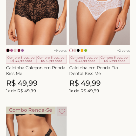
8
º
short doll
9
º
biquini
10
º
calcinha
+
9
cores
+
2
cores
Compre 3 pçs. por
Compre 6 pçs. por
Compre 3 pçs. por
Compre 6 pçs. por
R$ 44,99
cada
R$ 39,99
cada
R$ 44,99
cada
R$ 39,99
cada
Calcinha Caleçon em Renda
Calcinha em Renda Fio
Kiss Me
Dental Kiss Me
R$
49
,
99
R$
49
,
99
1
x de
R$
49
,
99
1
x de
R$
49
,
99
Combo Renda-Se