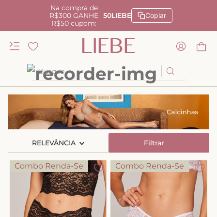
Na compra de
R$300 GANHE
50LIEBE
Copiar
R$50 cupom:
Busque
TERMOS MAIS BUSCADOS
1
º
kiss me
2
º
camisola
RELEVÂNCIA
3
º
sutiã
Filtrar
4
º
calcinha renda
Combo Renda-Se
Combo Renda-Se
5
º
anatomic
6
º
calcinha alta
7
º
triangulo