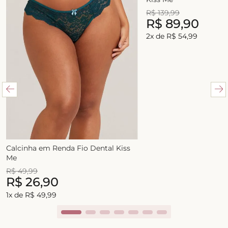
R$
139
,
99
R$
89
,
90
2
x de
R$
54
,
99
Calcinha em Renda Fio Dental Kiss
Me
R$
49
,
99
R$
26
,
90
1
x de
R$
49
,
99