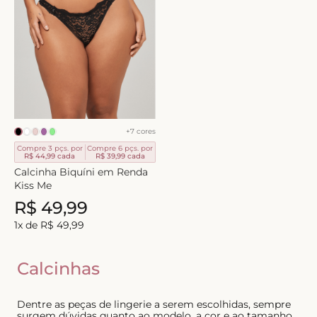
+
7
cores
Compre 3 pçs. por
Compre 6 pçs. por
R$ 44,99
cada
R$ 39,99
cada
Calcinha Biquíni em Renda
Kiss Me
R$
49
,
99
1
x de
R$
49
,
99
Calcinhas
Dentre as peças de lingerie a serem escolhidas, sempre
surgem dúvidas quanto ao modelo, a cor e ao tamanho.