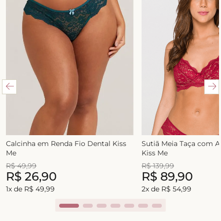
Calcinha em Renda Fio Dental Kiss
Sutiã Meia Taça com 
Me
Kiss Me
R$
49
,
99
R$
139
,
99
R$
26
,
90
R$
89
,
90
1
x de
R$
49
,
99
2
x de
R$
54
,
99