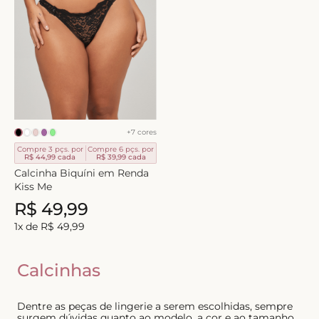
+
7
cores
Compre 3 pçs. por
Compre 6 pçs. por
R$ 44,99
cada
R$ 39,99
cada
Calcinha Biquíni em Renda
Kiss Me
R$
49
,
99
1
x de
R$
49
,
99
Calcinhas
Dentre as peças de lingerie a serem escolhidas, sempre
surgem dúvidas quanto ao modelo, a cor e ao tamanho.