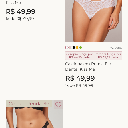
Kiss Me
8
º
short doll
R$
49
,
99
9
º
biquini
1
x de
R$
49
,
99
10
º
calcinha
+
2
cores
Compre 3 pçs. por
Compre 6 pçs. por
R$ 44,99
cada
R$ 39,99
cada
Calcinha em Renda Fio
Dental Kiss Me
R$
49
,
99
1
x de
R$
49
,
99
Combo Renda-Se