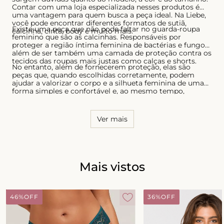
Contar com uma loja especializada nesses produtos é
uma vantagem para quem busca a peça ideal. Na Liebe,
você pode encontrar diferentes formatos de sutiã,
Existe uma peça que não pode faltar no guarda-roupa
calcinha, cinta, body e muito mais.
feminino que são as calcinhas. Responsáveis por
proteger a região íntima feminina de bactérias e fungos,
além de ser também uma camada de proteção contra os
tecidos das roupas mais justas como calças e shorts.
No entanto, além de fornecerem proteção, elas são
peças que, quando escolhidas corretamente, podem
ajudar a valorizar o corpo e a silhueta feminina de uma
forma simples e confortável e, ao mesmo tempo,
sensual. Por essa razão, é necessário conhecer o seu
corpo e saber quais os modelos que possuem melhor
caimento, tanto para as calcinhas quanto para os sutiãs.
Ver mais
Mais vistos
46%
OFF
36%
OFF