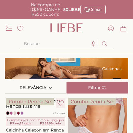
Na compra de
R$300 GANHE
50LIEBE
Copiar
R$50 cupom:
Busque
TERMOS MAIS BUSCADOS
1
º
kiss me
2
º
camisola
RELEVÂNCIA
3
º
sutiã
Filtrar
4
º
calcinha renda
Combo Renda-Se
Combo Renda-Se
5
º
anatomic
+
9
cores
6
º
calcinha alta
Compre 3 pçs. por
Compre 6 pçs. por
R$ 44,99
cada
R$ 39,99
cada
7
º
triangulo
Calcinha Caleçon em Renda